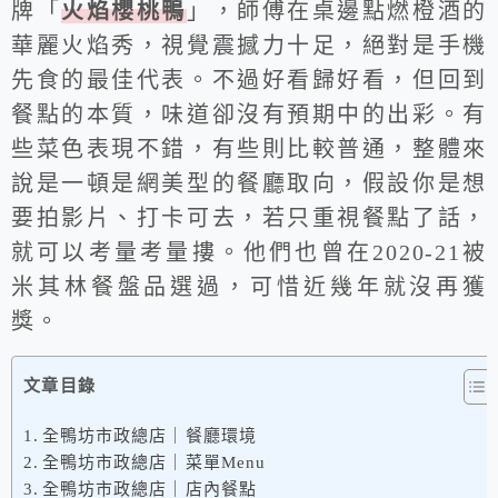
牌「
火焰櫻桃鴨
」，師傅在桌邊點燃橙酒的
華麗火焰秀，視覺震撼力十足，絕對是手機
先食的最佳代表。不過好看歸好看，但回到
餐點的本質，味道卻沒有預期中的出彩。有
些菜色表現不錯，有些則比較普通，整體來
說是一頓是網美型的餐廳取向，假設你是想
要拍影片、打卡可去，若只重視餐點了話，
就可以考量考量摟。他們也曾在2020-21被
米其林餐盤品選過，可惜近幾年就沒再獲
獎。
文章目錄
全鴨坊市政總店｜餐廳環境
全鴨坊市政總店｜菜單Menu
全鴨坊市政總店｜店內餐點