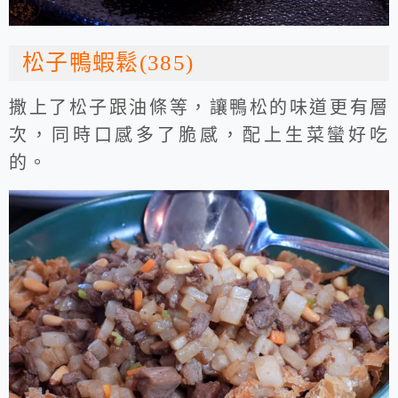
松子鴨蝦鬆(385)
撒上了松子跟油條等，讓鴨松的味道更有層
次，同時口感多了脆感，配上生菜蠻好吃
的。