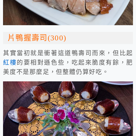
片鴨握壽司(300)
其實當初就是衝著這道鴨壽司而來，但比起
紅樓
的要相對遜色些，吃起來脆度有餘，肥
美度不是那麼足，但整體仍算好吃。