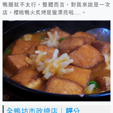
鴨腿就不太行。整體而言，對我來說是一次
店，櫻桃鴨火炙烤是蠻漂亮啦….。
全鴨坊市政總店｜
評
分