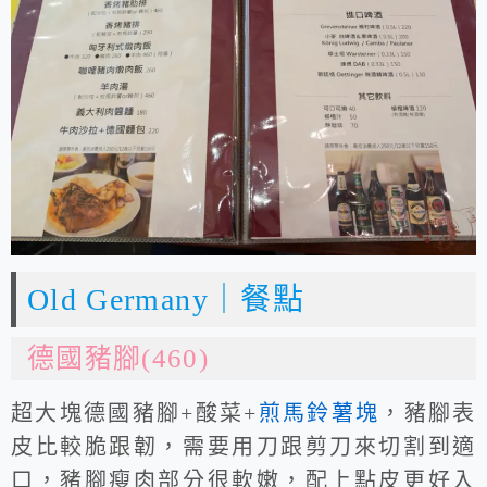
Old Germany｜餐點
德國豬腳(460)
超大塊德國豬腳+酸菜+
煎馬鈴薯塊
，豬腳表
皮比較脆跟韌，需要用刀跟剪刀來切割到適
口，豬腳瘦肉部分很軟嫩，配上點皮更好入