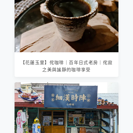
【花蓮玉里】侘咖啡｜百年日式老房｜侘寂
之美與謐靜的咖啡享受