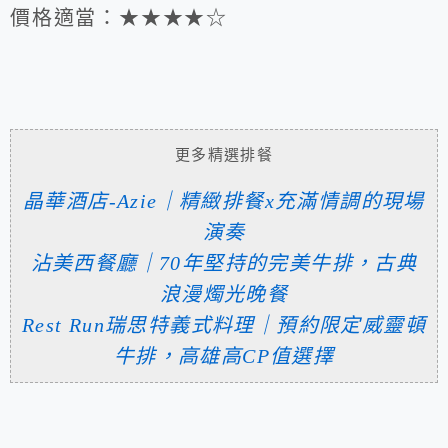
價格適當：★★★★☆
更多精選排餐
晶華酒店-Azie｜精緻排餐x充滿情調的現場
演奏
沾美西餐廳｜70年堅持的完美牛排，古典
浪漫燭光晚餐
Rest Run瑞思特義式料理｜預約限定威靈頓
牛排，高雄高CP值選擇