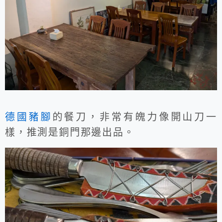
德國豬腳
的餐刀，非常有魄力像開山刀一
樣，推測是銅門那邊出品。