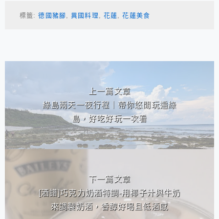
標籤:
德國豬腳
,
異國料理
,
花蓮
,
花蓮美食
相連文章
上一篇文章
綠島兩天一夜行程｜帶你悠閒玩遍綠
島，好吃好玩一次看
下一篇文章
[酒譜]巧克力奶酒特調-用椰子汁與牛奶
來調製奶酒，香醇好喝且低酒感