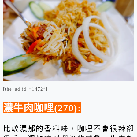
[the_ad id=”1472″]
濃牛肉咖哩(270):
比較濃郁的香料味，咖哩不會很辣卻