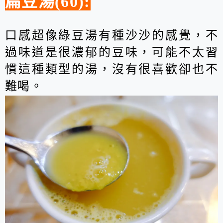
扁豆湯(60):
口感超像綠豆湯有種沙沙的感覺，不
過味道是很濃郁的豆味，可能不太習
慣這種類型的湯，沒有很喜歡卻也不
難喝。