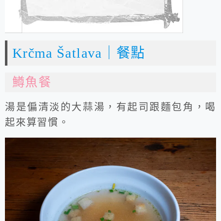
Krčma Šatlava｜餐點
鱒魚餐
湯是偏清淡的大蒜湯，有起司跟麵包角，喝
起來算習慣。