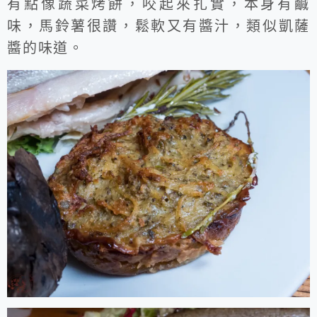
有點像蔬菜烤餅，咬起來扎實，本身有鹹
味，馬鈴薯很讚，鬆軟又有醬汁，類似凱薩
醬的味道。