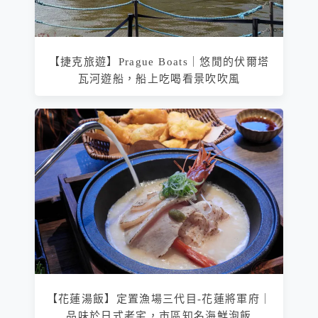
【捷克旅遊】Prague Boats｜悠閒的伏爾塔
瓦河遊船，船上吃喝看景吹吹風
【花蓮湯飯】定置漁場三代目-花蓮將軍府｜
品味於日式老宅，市區知名海鮮泡飯