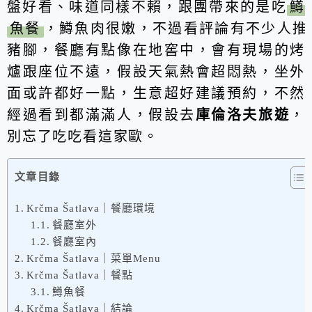
盤好看、味道同樣不賴，跟團帶來的是吃
鱒
魚餐
，鱒魚肉很嫩，不過看評論有不少人推
豬腳，餐廳有點像在地窖中，會有現場的烤
爐跟座位不遠，假設天氣熱會超悶熱，坐外
面或許都好一點，生意超好建議預約，不然
經過看到都滿滿人，假設去
庫倫洛夫旅遊
，
別忘了吃吃看這家歐。
文章目錄
Krčma Šatlava｜餐廳環境
餐廳室外
餐廳室內
Krčma Šatlava｜菜單Menu
Krčma Šatlava｜餐點
鱒魚餐
Krčma Šatlava｜結論