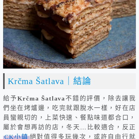
Krčma Šatlava｜結論
給予
Krčma Šatlava
不錯的評價，除去讓我
們坐在烤爐邊，吃完就跟脫水一樣，好在店
員蠻親切的，上菜快速、餐點味道都合口，
屬於會想再訪的店，冬天…比較適合，反正
CK小鎮
絕對值得多玩幾次，或許自由行就