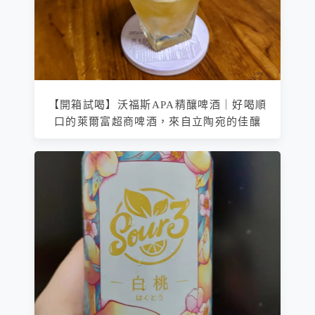
【開箱試喝】沃福斯APA精釀啤酒｜好喝順
口的萊爾富超商啤酒，來自立陶宛的佳釀