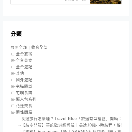
分類
展開全部
|
收合全部
全台旅宿
全台美食
全台遊記
其他
國外遊記
宅喵隨談
宅喵食譜
懶人包系列
花蓮美食
隨性開箱
長途旅行怎麼睡？Travel Blue「旅途有型禮盒」開箱：
【航空開箱】華航歐洲線體驗｜長途10幾小時航程，餐點與
【開箱】Forerunner 165｜GARMIN初級跑者用錶，訓