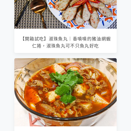
【開箱試吃】淑珠魚丸｜香噴噴的豬油網蝦
仁捲，淑珠魚丸可不只魚丸好吃