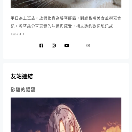
平日為上班族，放假化身為饕客胖貓，到處品嚐美食並撰寫食
記，希望能分享真實的味道與感受，撰文邀約歡迎私訊或
Email。
友站連結
砂糖的貓窩