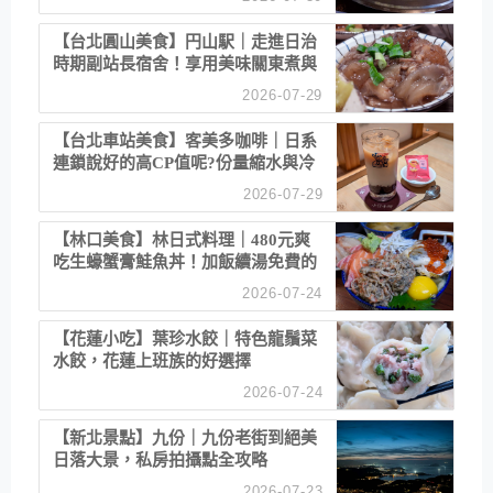
【台北圓山美食】円山駅｜走進日治
時期副站長宿舍！享用美味關東煮與
清酒
2026-07-29
【台北車站美食】客美多咖啡｜日系
連鎖說好的高CP值呢?份量縮水與冷
漠服務
2026-07-29
【林口美食】林日式料理｜480元爽
吃生蠔蟹膏鮭魚丼！加飯續湯免費的
高CP值生食專賣店
2026-07-24
【花蓮小吃】葉珍水餃｜特色龍鬚菜
水餃，花蓮上班族的好選擇
2026-07-24
【新北景點】九份｜九份老街到絕美
日落大景，私房拍攝點全攻略
2026-07-23