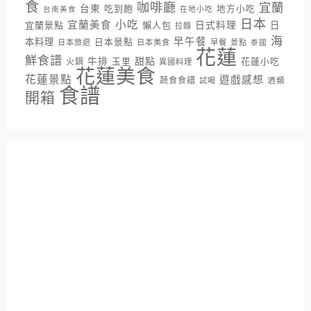
食
咖啡廳
宜蘭
台東
吃到飽
地方小吃
台南美食
在地小吃
日本
小吃
宜蘭美食
日式料理
宜蘭景點
懶人包
日
拉麵
海
早午餐
本料理
日本景點
日本旅遊
日本美食
早餐
景點
泰國
花蓮
鮮食譜
牛排
甜點
花蓮小吃
火鍋
玉里
異國料理
花蓮美食
花蓮景點
遊戲感想
蔬食食譜
酒類
試喝
食譜
開箱