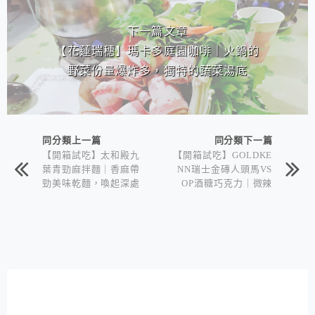
下一篇文章
【花蓮瑞穗】瑪卡多庭園咖啡｜火鍋的
野菜份量爆炸多，獨特的蔬菜湯底
同分類上一篇
同分類下一篇
【開箱試吃】太和殿九
【開箱試吃】GOLDKE
葉青勁麻拌麵｜香麻帶
NN瑞士金磚人頭馬VS
勁美味乾麵，喚起深處
OP酒糖巧克力｜微辣
的食慾
風格的VSOP與巧克力
的完美搭檔