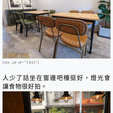
[the_ad id=”1442″]
人少了話坐在窗邊吧檯挺好，燈光會
讓食物很好拍。