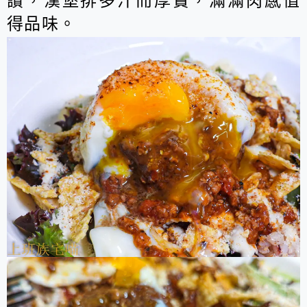
讚，漢堡排多汁而厚實，滿滿肉感值
得品味。