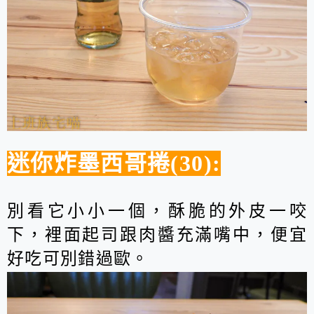
迷你炸墨西哥捲(30):
別看它小小一個，酥脆的外皮一咬
下，裡面起司跟肉醬充滿嘴中，便宜
好吃可別錯過歐。