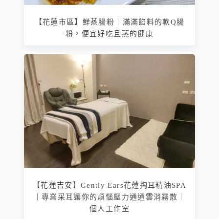
【花蓮市區】鮮蒸腸粉｜滿滿餡料的軟Q腸
粉，便宜好吃且蒸的健康
【花蓮吉安】Gently Ears花蓮掏耳精油SPA
｜專業采耳讓你的煩惱壓力通通雲消霧散｜
個人工作室