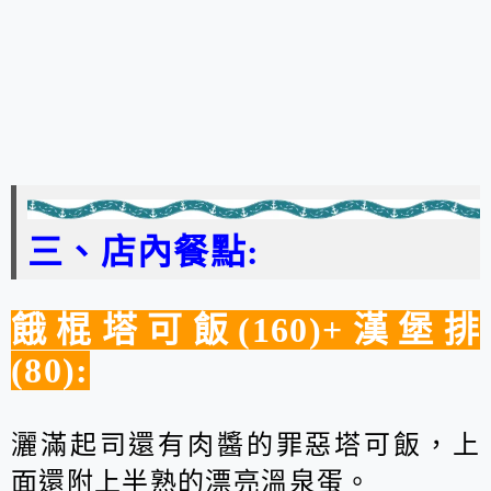
三、店內餐點:
餓棍塔可飯(160)+漢堡排
(80):
灑滿起司還有肉醬的罪惡塔可飯，上
面還附上半熟的漂亮溫泉蛋。