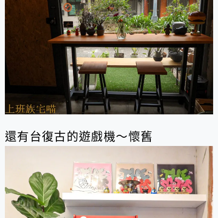
還有台復古的遊戲機～懷舊