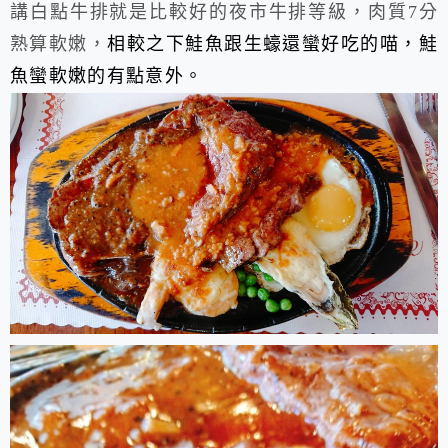
講白點牛排就是比較好的夜市牛排等級，肉質7分
熟算軟嫩，
相較之下鮭魚跟生蠔還蠻好吃的喵，鮭
魚蠻軟嫩的有點意外。