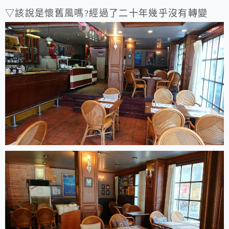
▽該說是懷舊風嗎?經過了二十年幾乎沒有轉變