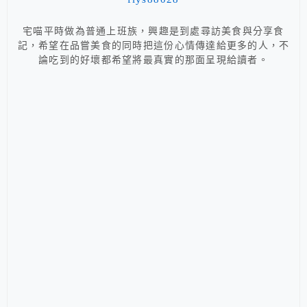
宅喵平時做為普通上班族，興趣是到處尋訪美食與分享食
記，希望在品嘗美食的同時把這份心情傳達給更多的人，不
論吃到的好壞都希望將最真實的那面呈現給讀者。