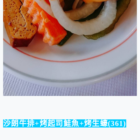
沙朗牛排+烤起司鮭魚+烤生蠔(361)