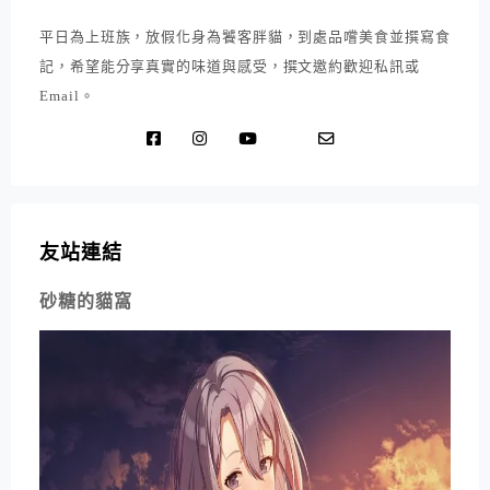
平日為上班族，放假化身為饕客胖貓，到處品嚐美食並撰寫食
記，希望能分享真實的味道與感受，撰文邀約歡迎私訊或
Email。
友站連結
砂糖的貓窩