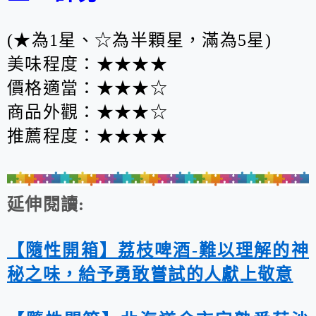
(★為1星、☆為半顆星，滿為5星)
美味程度：★
★
★
★
價格適當：★★
★
☆
商品外觀：★★★☆
推薦程度：★★
★
★
延伸閱讀:
【隨性開箱】荔枝啤酒-難以理解的神
秘之味，給予勇敢嘗試的人獻上敬意