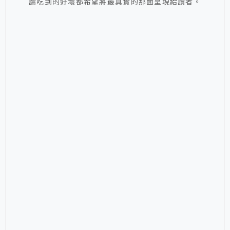
論吃到的好壞都希望將最真實的那面呈現給讀者。