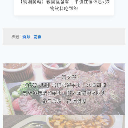
【網咖開箱】戰國鯊發客｜平價住宿休息x炸
物飲料吃到飽
標籤:
酒類
,
開箱
相連文章
上一篇文章
【花蓮市區】岩燒老饕牛排｜30盎司超
巨大爐烤戰斧牛排，使人陶醉的滋味與
香氣展現｜高檔餐廳