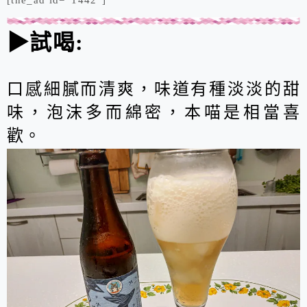
▶試喝:
口感細膩而清爽，味道有種淡淡的甜
味，泡沫多而綿密，本喵是相當喜
歡。