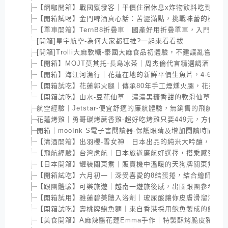
【網咖開箱】戰國鯊發客｜平價住宿休息x炸物飲料吃到飽
【開箱試喝】金門啤酒真心話：苦澀滿點，挑戰味蕾的極限
【單車開箱】TernB8折疊車｜國產好用折疊單車，入門款價
[開箱]星宇航空-為何大家都狂推?一起來看看拔
[開箱]Trolli大麻軟糖-泰國大麻食品初體驗，不建議亂嘗試
【開箱】MOJT莫其托-長島冰茶｜周杰倫代言精選調酒，淡
【開箱】海江河漁行｜花蓮在地的新鮮平價生魚片，4-6月還
【開箱試吃】花蓮郭火腿｜傳承80年手工煙燻火腿，花蓮伴
【開箱試吃】山水-豆花仙草｜濃濃黑糖香甜的軟滑仙草布丁
航空經驗｜Jetstar-便宜舒適的廉航體驗，無銷售的飛航時間
花蓮烤雞｜勇哥碳烤蔗香雞-超好吃烤雞只要449元，方便又
開箱｜mooInk S電子書閱讀器-保護眼睛及增加閱讀時間
【清酒開箱】出羽櫻-雪女神｜日本出品的純米大吟釀，濃厚
【飛航經驗】台灣虎航｜日本旅遊廉航好選擇，搭乘感受及
【日本開箱】罐裝關東煮｜販賣機中溫暖的天狗牌關東煮，
【開箱試吃】六月初一｜深受喜愛的8結蛋捲，結合繪師們的
【跟團體驗】可樂旅遊｜越南一遊旅後感，出國跟團參考心
【開箱試用】雅蓮碧美體入浴劑｜玻尿酸讓你皮膚滑溜溜，
【開箱試吃】壽桃牌鮑魚麵｜來自香港採用鮑魚製成的鮮味
【美食開箱】A麻辣醬花蓮Emma手作｜特製酥烤脆皮豬，