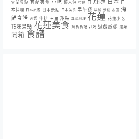
日本
小吃
宜蘭美食
日式料理
宜蘭景點
懶人包
日
拉麵
海
早午餐
本料理
日本景點
日本旅遊
日本美食
早餐
景點
泰國
花蓮
鮮食譜
牛排
甜點
花蓮小吃
火鍋
玉里
異國料理
花蓮美食
花蓮景點
遊戲感想
蔬食食譜
酒類
試喝
食譜
開箱