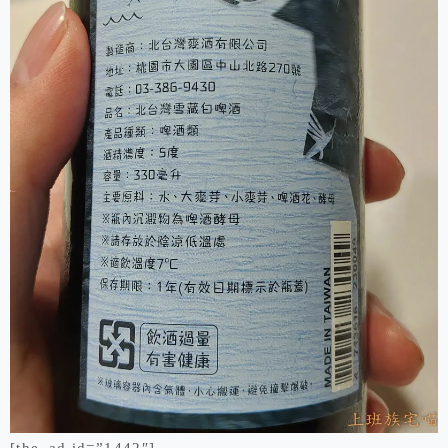
[the_ad id=”1442″]