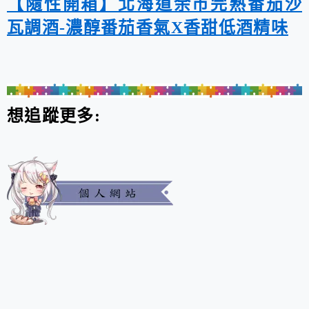
【隨性開箱】北海道余市完熟番茄沙
瓦調酒-濃醇番茄香氣X香甜低酒精味
想追蹤更多: