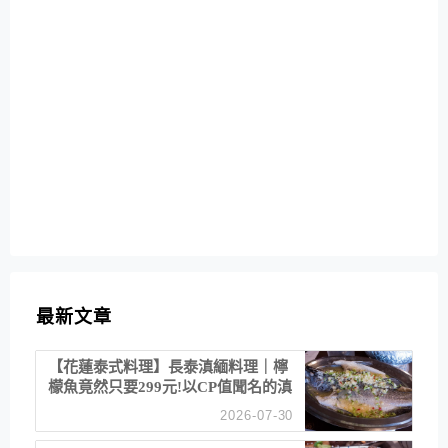
最新文章
【花蓮泰式料理】長泰滇緬料理｜檸
檬魚竟然只要299元!以CP值聞名的滇
緬餐廳
2026-07-30