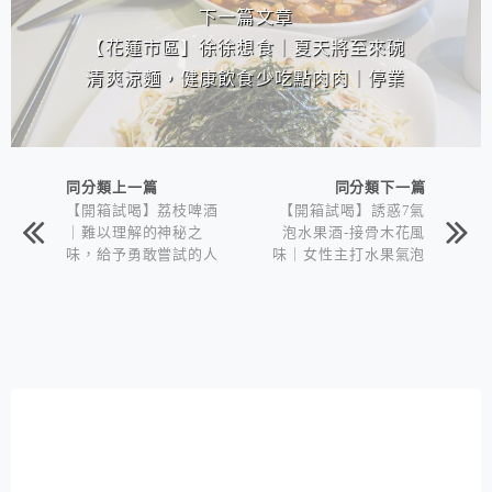
下一篇文章
【花蓮市區】徐徐想食｜夏天將至來碗
清爽涼麵，健康飲食少吃點肉肉｜停業
同分類上一篇
同分類下一篇
【開箱試喝】荔枝啤酒
【開箱試喝】誘惑7氣
｜難以理解的神秘之
泡水果酒-接骨木花風
味，給予勇敢嘗試的人
味｜女性主打水果氣泡
獻上敬意
酒，亮麗而風味淡雅｜
平價美酒