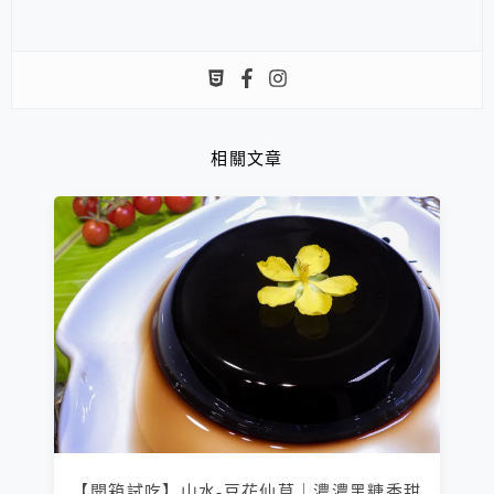
相關文章
【開箱試吃】山水-豆花仙草｜濃濃黑糖香甜