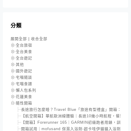
分類
展開全部
|
收合全部
全台旅宿
全台美食
全台遊記
其他
國外遊記
宅喵隨談
宅喵食譜
懶人包系列
花蓮美食
隨性開箱
長途旅行怎麼睡？Travel Blue「旅途有型禮盒」開箱：
【航空開箱】華航歐洲線體驗｜長途10幾小時航程，餐點與
【開箱】Forerunner 165｜GARMIN初級跑者用錶，訓
開箱試用｜mofusand 保濕入浴劑-超卡哇伊貓貓入浴劑，