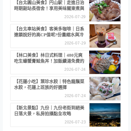
【台北圓山美食】円山駅｜走進日治
時期副站長宿舍！享用美味關東煮與
清酒
2026-07-29
【台北車站美食】客美多咖啡｜日系
連鎖說好的高CP值呢?份量縮水與冷
漠服務
2026-07-29
【林口美食】林日式料理｜480元爽
吃生蠔蟹膏鮭魚丼！加飯續湯免費的
高CP值生食專賣店
2026-07-24
【花蓮小吃】葉珍水餃｜特色龍鬚菜
水餃，花蓮上班族的好選擇
2026-07-24
【新北景點】九份｜九份老街到絕美
日落大景，私房拍攝點全攻略
2026-07-23