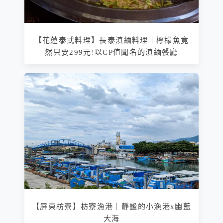
【花蓮泰式料理】長泰滇緬料理｜檸檬魚竟
然只要299元!以CP值聞名的滇緬餐廳
【屏東枋寮】枋寮漁港｜靜謐的小漁港x幽藍
大海