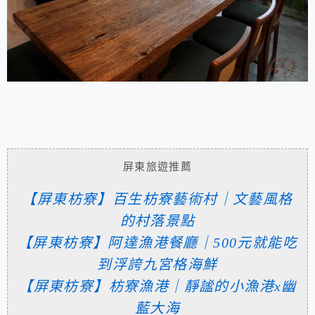
屏東旅遊推薦
【屏東枋寮】百生枋寮藝術村｜文藝風格
的村落景點
【屏東枋寮】阿達漁港餐廳｜500元就能吃
到浮誇九宮格海鮮
【屏東枋寮】枋寮漁港｜靜謐的小漁港x幽
藍大海