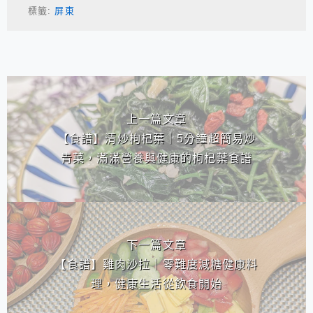
標籤:
屏東
相連文章
上一篇文章
【食譜】清炒枸杞葉｜5分鐘超簡易炒
青菜，滿滿營養與健康的枸杞葉食譜
下一篇文章
【食譜】雞肉沙拉｜零難度減糖健康料
理，健康生活從飲食開始