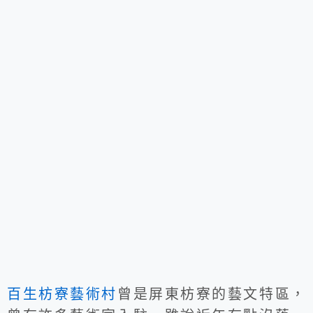
百生枋寮藝術村
曾是屏東枋寮的藝文特區，