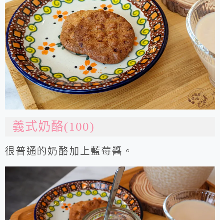
義式奶酪(100)
很普通的奶酪加上藍莓醬。