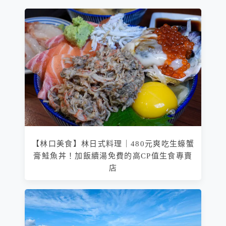
【林口美食】林日式料理｜480元爽吃生蠔蟹
膏鮭魚丼！加飯續湯免費的高CP值生食專賣
店