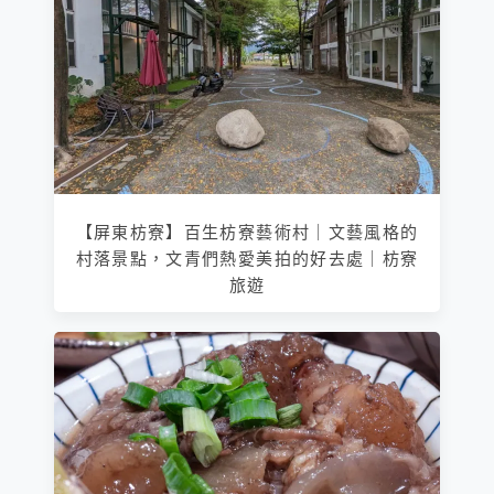
【屏東枋寮】百生枋寮藝術村｜文藝風格的
村落景點，文青們熱愛美拍的好去處｜枋寮
旅遊