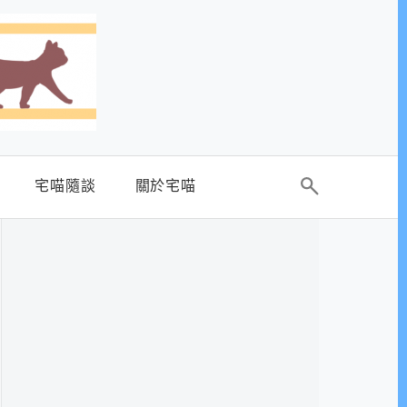
宅喵隨談
關於宅喵