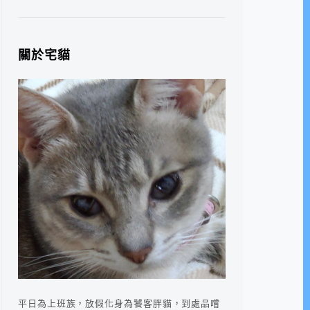
關於宅貓
平日為上班族，放假化身為饕客胖貓，到處品嚐