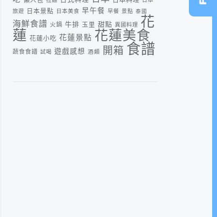
早午餐
日本景點
旅遊
日本美食
早餐
景點
泰國
花
海鮮食譜
牛排
甜點
火鍋
玉里
異國料理
蓮
花蓮美食
花蓮景點
花蓮小吃
食譜
開箱
遊戲感想
蔬食食譜
酒類
試喝