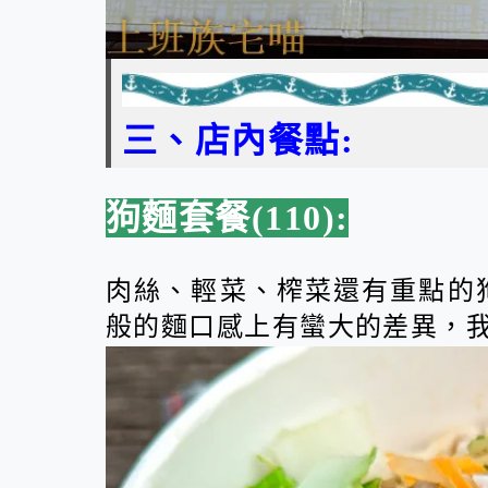
三、店內餐點:
狗麵套餐(110):
肉絲、輕菜、榨菜還有重點的
般的麵口感上有蠻大的差異，