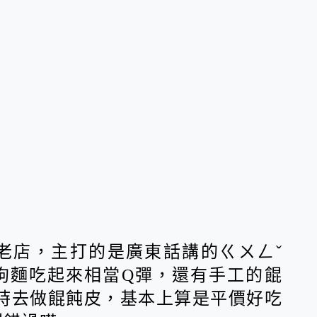
老店，主打的是廣東話講的ㄍㄨㄥˇ
狗麵吃起來相當Q彈，還有手工的餛
小時去做餛飩皮，基本上算是平價好吃