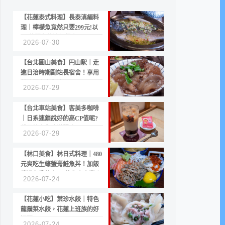
【花蓮泰式料理】長泰滇緬料
理｜檸檬魚竟然只要299元!以
CP值聞名的滇緬餐廳
2026-07-30
【台北圓山美食】円山駅｜走
進日治時期副站長宿舍！享用
美味關東煮與清酒
2026-07-29
【台北車站美食】客美多咖啡
｜日系連鎖說好的高CP值呢?
份量縮水與冷漠服務
2026-07-29
【林口美食】林日式料理｜480
元爽吃生蠔蟹膏鮭魚丼！加飯
續湯免費的高CP值生食專賣店
2026-07-24
【花蓮小吃】葉珍水餃｜特色
龍鬚菜水餃，花蓮上班族的好
選擇
2026-07-24