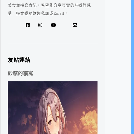
美食並撰寫食記，希望能分享真實的味道與感
受，撰文邀約歡迎私訊或Email。
友站連結
砂糖的貓窩