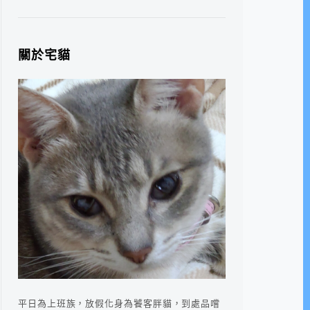
關於宅貓
平日為上班族，放假化身為饕客胖貓，到處品嚐