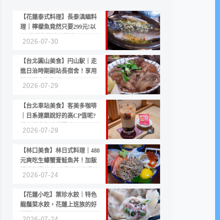
【花蓮泰式料理】長泰滇緬料
理｜檸檬魚竟然只要299元!以
CP值聞名的滇緬餐廳
2026-07-30
【台北圓山美食】円山駅｜走
進日治時期副站長宿舍！享用
美味關東煮與清酒
2026-07-29
【台北車站美食】客美多咖啡
｜日系連鎖說好的高CP值呢?
份量縮水與冷漠服務
2026-07-29
【林口美食】林日式料理｜480
元爽吃生蠔蟹膏鮭魚丼！加飯
續湯免費的高CP值生食專賣店
2026-07-24
【花蓮小吃】葉珍水餃｜特色
龍鬚菜水餃，花蓮上班族的好
選擇
2026-07-24