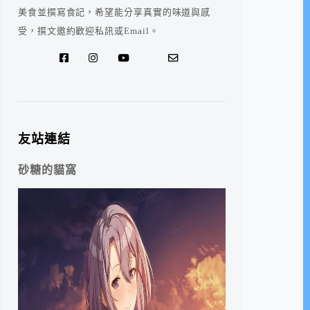
美食並撰寫食記，希望能分享真實的味道與感
受，撰文邀約歡迎私訊或Email。
友站連結
砂糖的貓窩