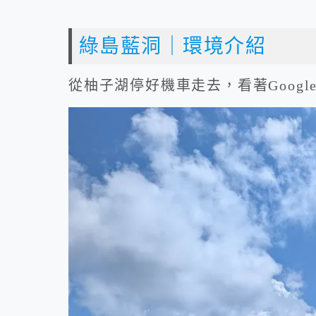
綠島藍洞｜環境介紹
從柚子湖停好機車走去，看著Googl