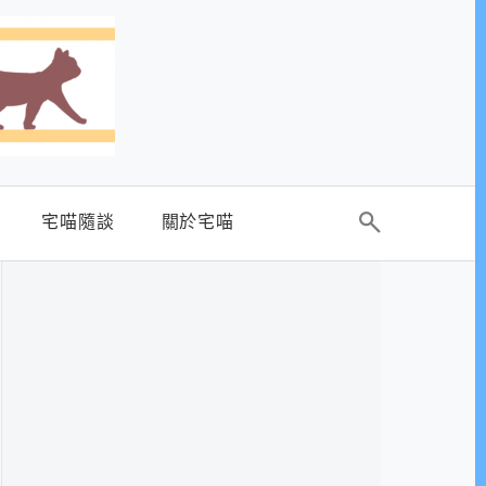
宅喵隨談
關於宅喵