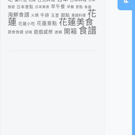
早午餐
日本景點
旅遊
日本美食
早餐
景點
泰國
花
海鮮食譜
牛排
甜點
火鍋
玉里
異國料理
蓮
花蓮美食
花蓮景點
花蓮小吃
食譜
開箱
遊戲感想
蔬食食譜
酒類
試喝