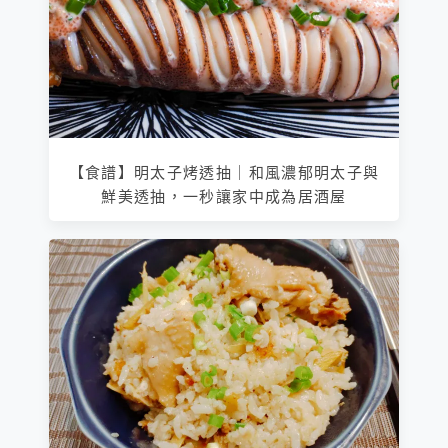
【食譜】明太子烤透抽｜和風濃郁明太子與
鮮美透抽，一秒讓家中成為居酒屋