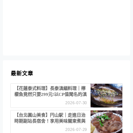
最新文章
【花蓮泰式料理】長泰滇緬料理｜檸
檬魚竟然只要299元!以CP值聞名的滇
緬餐廳
2026-07-30
【台北圓山美食】円山駅｜走進日治
時期副站長宿舍！享用美味關東煮與
清酒
2026-07-29