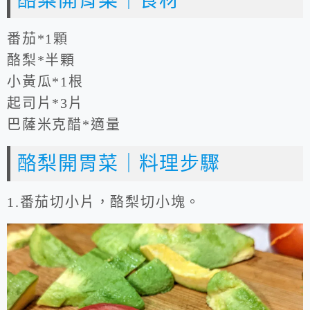
酪梨開胃菜｜食材
番茄*1顆
酪梨*半顆
小黃瓜*1根
起司片*3片
巴薩米克醋*適量
酪梨開胃菜｜料理步驟
1.番茄切小片，酪梨切小塊。