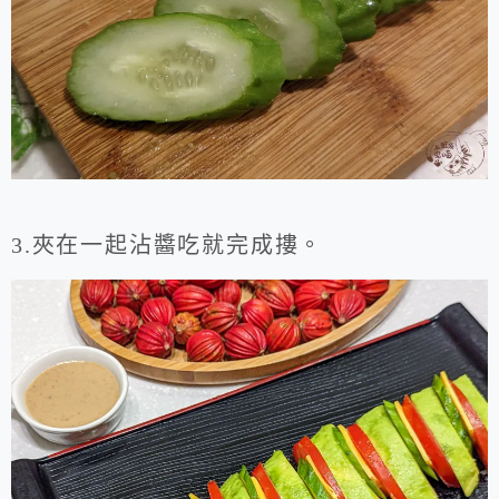
3.夾在一起沾醬吃就完成摟。