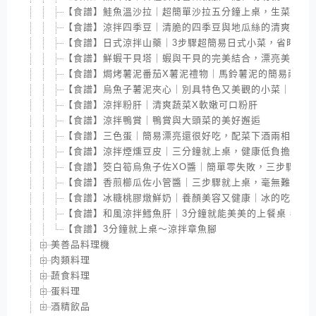
【食譜】鮭魚溫沙拉｜超簡單沙拉五分鐘上桌，生菜沙拉
【食譜】涼拌四季豆｜清脆的四季豆與地瓜絲的清爽相遇
【食譜】日式涼拌山藥｜3步驟超簡易日式小菜，省時又 
【食譜】鮮蝦干貝塔｜蝦與干貝的完美結合，漂亮美味又
【食譜】焗烤薯泥番茄X薯泥禮物｜馬鈴薯泥的簡易兩種
【食譜】烏魚子薯泥夾心｜別具特色又美觀的小菜｜適合
【食譜】涼拌粉肝｜清爽蔬菜X軟嫩可口粉肝
【食譜】涼拌鴨賞｜鴨賞與大頭菜的美好邂逅
【食譜】三色蛋｜簡易漂亮還很好吃，配菜下酒兩相宜
【食譜】涼拌煙燻豆皮｜三分鐘就上桌，健康低負擔的小
【食譜】筊白筍烏魚子佐XO醬｜簡單零失敗，三步驟就完
【食譜】香煎櫛瓜佐小管醬｜三步驟就上桌，毫無難度的
【食譜】冰糖桃膠燉鮮奶｜養顏美容又健康｜冰的吃風味
【食譜】和風涼拌鱈魚肝｜3分鐘就能美美的上餐桌，好
【食譜】3分鐘就上桌～涼拌章魚腳
美善品料理機
肉類料理
蔬食料理
蛋料理
酒精飲品