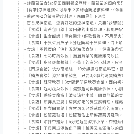
炒蘿蔔苗食譜:從田間到餐桌歷程，蘿蔔苗的簡約烹飪法
[食譜]涼拌過貓佐可樂果-3步驟極簡過貓料理，0難度過貓
煎起司-2分鐘零難度料理，晚間最佳下酒菜
百香果拌南瓜｜涼爽好吃的涼拌南瓜，只要2步驟就完成
【食譜】海苔包山藥｜零困難的山藥料理，和風居家小菜
【食譜】生食甜蝦｜清爽醬汁+鮮軟甜蝦，不用開火的日
【食譜】干貝佐烏魚子-5分鐘簡易干貝料理，海上加海的
食譜｜零難度的「涼拌五彩海帶食譜」，健康海帶低卡又
【食譜】七彩時蔬沙拉｜滿滿蔬菜的健康雞肉沙拉
【食譜】皮蛋炒蘿蔔絲｜不費工的家常小料理，皮蛋的美
【南瓜食譜】快炒南瓜絲｜10分鐘速成南瓜料理，健康蔬
【鮪魚食譜】涼拌洋蔥鮪魚｜只要3步驟的清爽鮪魚罐頭
【食譜】蒜蓉秋葵｜3步驟超簡易秋葵食譜，面向初學者
【食譜】起司蔬菜沙拉｜濃郁起司與健康沙拉，小朋友都
【食譜】醬醃青龍椒｜清爽涼拌小菜，開胃簡單的青龍椒
【食譜】涼拌臭豆腐｜清爽好吃的臭豆腐料理，輕鬆上手
【食譜】酪梨開胃菜｜食材切切沾醬就能吃的開胃小菜
【食譜】松阪羅勒塔｜松阪豬佐上新鮮蔬菜與羅勒，美味
【食譜】涼拌杏鮑菇｜5分鐘超易涼拌小菜，杏鮑菇也能
【食譜】干貝南瓜泥佐魚子醬｜鹹香又充滿海味的簡單下