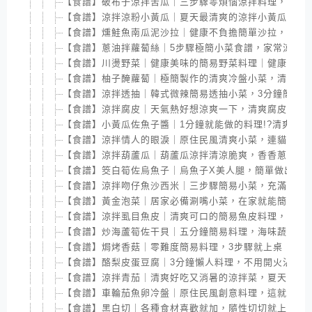
【食譜】破布子涼拌苦瓜｜三步驟零煩惱涼拌料理，苦瓜
【食譜】涼拌涼粉小黃瓜｜夏天最清爽的涼拌小黃瓜料理
【食譜】燻鮭魚南瓜泥沙拉｜健康不負擔簡單沙拉，好吃
【食譜】蔥油拌蘿蔔絲｜5步驟極簡小菜食譜，家常涼拌
【食譜】川燙野菜｜健康美味的簡易野菜料理｜健康食譜
【食譜】柚子醃蘿蔔｜極簡製作的清爽冷盤小菜，清脆蘿
【食譜】涼拌透抽｜韓式微辣簡易透抽小菜，3分鐘簡易
【食譜】涼拌腐皮｜天氣熱好想涼爽一下，清爽腐皮讓你
【食譜】小黃瓜佐魚子醬｜1分鐘就能做的料理!?清爽小
【食譜】涼拌情人的眼淚｜原住民風清爽小菜，連貓都會
【食譜】涼拌葫蘆瓜｜葫蘆瓜涼拌清涼脆爽，香香蔥油淋
【食譜】筊白筍佐烏魚子｜烏魚子X美人腿，簡單做出豪
【食譜】涼拌吻仔魚沙西米｜三步驟簡易小菜，充滿魚兒
【食譜】黃金泡菜｜居家必備涮嘴小菜，在家就能簡單重
【食譜】涼拌虱目魚皮｜清爽可口的簡易魚皮料理，五分
【食譜】炒海蘆筍佐干貝｜五分鐘簡易料理，海味蔬菜輕
【食譜】焗烤香菇｜零難度簡易料理，3步驟就上桌
【食譜】酪梨皮蛋豆腐｜3分鐘懶人料理，不用開火沾油
【食譜】涼拌青茄｜清爽好吃又消暑的涼拌菜，夏天來一
【食譜】車輪茄魚卵冷盤｜原住民風創意料理，這就是人
【食譜】黑白切｜各種食材喜歡就加，隨性切切就上桌