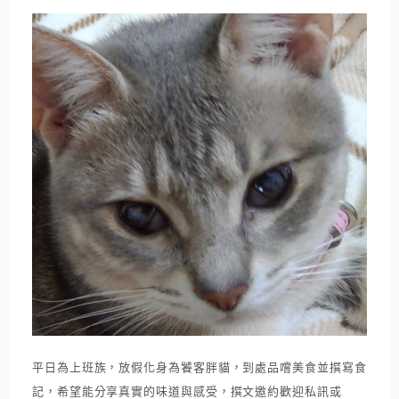
平日為上班族，放假化身為饕客胖貓，到處品嚐美食並撰寫食
記，希望能分享真實的味道與感受，撰文邀約歡迎私訊或