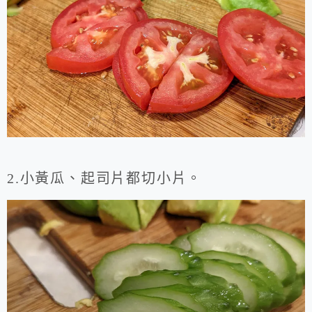
2.小黃瓜、起司片都切小片。