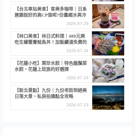
【台北車站美食】客美多咖啡｜日系
連鎖說好的高CP值呢?份量縮水與冷
漠服務
2026-07-29
【林口美食】林日式料理｜480元爽
吃生蠔蟹膏鮭魚丼！加飯續湯免費的
高CP值生食專賣店
2026-07-24
【花蓮小吃】葉珍水餃｜特色龍鬚菜
水餃，花蓮上班族的好選擇
2026-07-24
【新北景點】九份｜九份老街到絕美
日落大景，私房拍攝點全攻略
2026-07-23