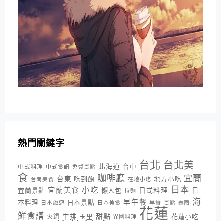
熱門關鍵字
台北
台北美
北海道
中式料理
台中
中式食譜
免費景點
食
咖啡廳
宜蘭
台東
吃到飽
地方小吃
台南美食
在地小吃
日本
小吃
宜蘭美食
日式料理
宜蘭景點
懶人包
日
拉麵
海
早午餐
本料理
日本景點
日本旅遊
日本美食
早餐
景點
泰國
花蓮
鮮食譜
牛排
甜點
花蓮小吃
火鍋
玉里
異國料理