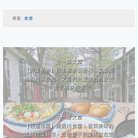
標籤:
食譜
相連文章
上一篇文章
【屏東枋寮】百生枋寮藝術村｜文藝風
格的村落景點，文青們熱愛美拍的好去
處｜枋寮旅遊
下一篇文章
【花蓮市區】開飯川食堂｜香辣美味的
正統川菜料理，超開胃下飯菜餚就在遠