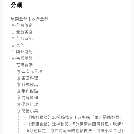
分類
展開全部
|
收合全部
全台旅宿
全台美食
全台遊記
其他
國外遊記
宅喵隨談
宅喵食譜
二次元重現
各國料理
各式飲品
手作甜點
海鮮料理
湯類料理
簡易小菜
【酪梨食譜】10分鐘搞定！超對味「墨西哥酪梨醬」，不
【健康食譜】涼拌秋葵｜5分鐘清爽開胃料理，吃起來好
5分鐘搞定！涼拌海葡萄的輕鬆做法，海味小菜自己就能做