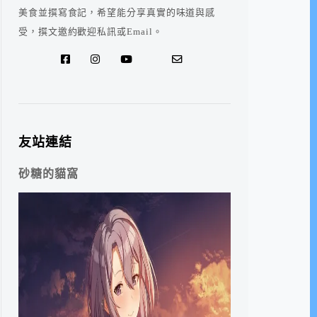
美食並撰寫食記，希望能分享真實的味道與感
受，撰文邀約歡迎私訊或Email。
友站連結
砂糖的貓窩