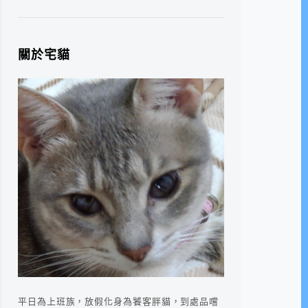
關於宅貓
平日為上班族，放假化身為饕客胖貓，到處品嚐