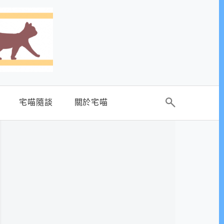
宅喵隨談
關於宅喵