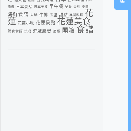
早午餐
日本景點
旅遊
日本美食
早餐
景點
泰國
花
海鮮食譜
牛排
甜點
火鍋
玉里
異國料理
蓮
花蓮美食
花蓮景點
花蓮小吃
食譜
開箱
遊戲感想
蔬食食譜
酒類
試喝