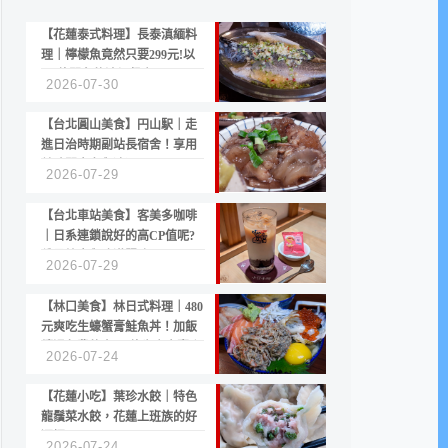
【花蓮泰式料理】長泰滇緬料
理｜檸檬魚竟然只要299元!以
CP值聞名的滇緬餐廳
2026-07-30
【台北圓山美食】円山駅｜走
進日治時期副站長宿舍！享用
美味關東煮與清酒
2026-07-29
【台北車站美食】客美多咖啡
｜日系連鎖說好的高CP值呢?
份量縮水與冷漠服務
2026-07-29
【林口美食】林日式料理｜480
元爽吃生蠔蟹膏鮭魚丼！加飯
續湯免費的高CP值生食專賣店
2026-07-24
【花蓮小吃】葉珍水餃｜特色
龍鬚菜水餃，花蓮上班族的好
選擇
2026-07-24