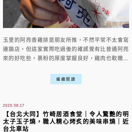
玉里的阿亮香雞排是朋友所推，不然平常不太會寫
連鎖店，但這家實際吃過後的確感覺有比普通阿亮
來的好吃些，裹粉的厚度掌握良好，雞肉也軟嫩不
柴，如果到玉里來玩半夜餓得睡不著，那剛好能來
小小吃點東西裹腹喵。 一、店家環境: ▶外部:
繼續閱讀
距離玉里火車站大概走路10分鍾，附近路邊就能
停車。 ▶食材櫃: 大概能看一下有哪些可點，基
本上該有的都會有。 二、MENU: ▽基本上雞排
2020.08.17
店品項跟價格都大同...
【台北大同】竹崎居酒食堂｜令人驚艷的明
太子玉子燒，職人精心烤炙的美味串燒｜近
台北車站