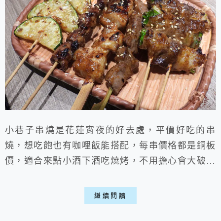
小巷子串燒是花蓮宵夜的好去處，平價好吃的串
燒，想吃飽也有咖哩飯能搭配，每串價格都是銅板
價，適合來點小酒下酒吃燒烤，不用擔心會大破荷
包，偶爾下班也能當晚餐，不想喝酒也有一般飲
料，夏天時冷氣吹著不會熱喵。
繼續閱讀