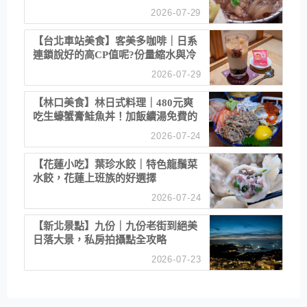
清酒
2026-07-29
【台北車站美食】客美多咖啡｜日系
連鎖說好的高CP值呢?份量縮水與冷
漠服務
2026-07-29
【林口美食】林日式料理｜480元爽
吃生蠔蟹膏鮭魚丼！加飯續湯免費的
高CP值生食專賣店
2026-07-24
【花蓮小吃】葉珍水餃｜特色龍鬚菜
水餃，花蓮上班族的好選擇
2026-07-24
【新北景點】九份｜九份老街到絕美
日落大景，私房拍攝點全攻略
2026-07-23