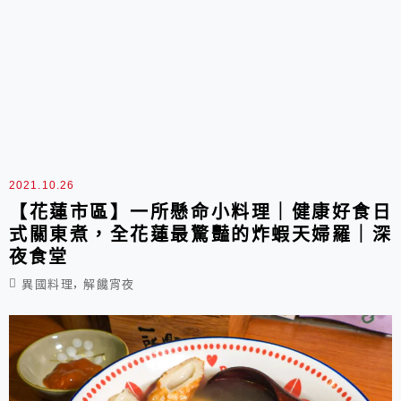
2021.10.26
【花蓮市區】一所懸命小料理｜健康好食日
式關東煮，全花蓮最驚豔的炸蝦天婦羅｜深
夜食堂
,
異國料理
解饞宵夜