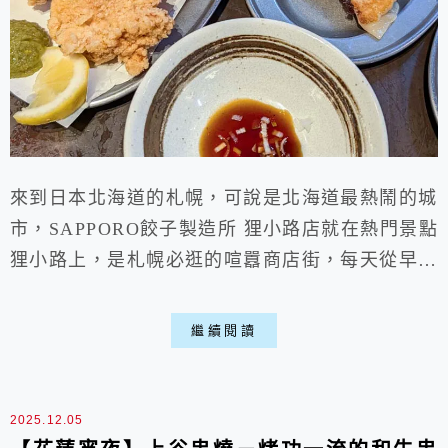
來到日本北海道的札幌，可說是北海道最熱鬧的城
市，SAPPORO餃子製造所 狸小路店就在熱門景點
狸小路上，是札幌必逛的喧囂商店街，每天從早到
晚都充滿著遊客。日本餃子店其實不少，大多都是
小小顆那種，SAPPORO餃子製造所則有販售超大
繼續閱讀
煎餃，不只是煎餃還有水餃、炸雞等餐點，要是在
晚上沒吃飽，半夜想出來覓食，吃吃看日式餃子也
挺不賴的歐。點餐是用平板也有英日文雙語，不用
2025.12.05
擔心看不懂跟語言隔閡。