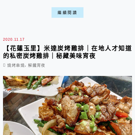
管是一大早還是大半夜都能來這大快朵頤，招牌的
花生牛肉漢堡既飽滿又可口，還有各式中西式餐點
繼續閱讀
任君選擇喵。 一、餐廳環境: ▶外部: 店家位
在市區大麥當勞轉進來的三民街上，旁邊就有停車
場可以就近停車，店面比外觀上看得更大些。 ▶
2020.11.17
內部: 輕工業風的佈置氛...
【花蓮玉里】米達炭烤雞排｜在地人才知道
的私密炭烤雞排｜秘藏美味宵夜
,
燒烤串燒
解饞宵夜