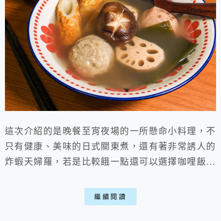
這次介紹的是晚餐至宵夜場的一所懸命小料理，不
只有健康、美味的日式關東煮，還有著非常誘人的
炸蝦天婦羅，若是比較餓一點還可以選擇咖哩飯或
是牛肉麵，是家很有日式氛圍的深夜食堂，之前本
來在斜對面轉角，現在稍稍挪動了一些喵。 一、
繼續閱讀
餐廳環境: ▶外部: 位在花蓮市區的南京街上，