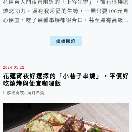
花蓮東大門夜市附近的「上谷串燒」，擁有很棒的
燒烤功力，還有我超愛的生蠔，一顆只要100元真
心便宜，吃了幾種串燒都很合口，甚至還有高級的
和牛串，環境、服務等都有在水準之上，假設來花
蓮旅遊，半夜餓了一定要來吃吃看。屬於比較低調
繼續閱讀
的日式居酒屋，幾乎沒看到宣傳，還是在Treads上
看到有人推薦，才興沖沖拉著朋友去吃。
2024.05.22
花蓮宵夜好選擇的「小巷子串燒」，平價好
吃燒烤與便宜咖哩飯
,
解饞宵夜
燒烤串燒