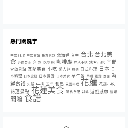
熱門關鍵字
台北
台北美
北海道
中式料理
台中
中式食譜
免費景點
食
咖啡廳
宜蘭
台東
吃到飽
地方小吃
台南美食
在地小吃
日本
小吃
宜蘭美食
日式料理
宜蘭景點
懶人包
日
拉麵
海
早午餐
本料理
日本景點
日本旅遊
日本美食
早餐
景點
泰國
花蓮
鮮食譜
牛排
甜點
花蓮小吃
火鍋
玉里
異國料理
花蓮美食
花蓮景點
遊戲感想
蔬食食譜
酒類
試喝
食譜
開箱