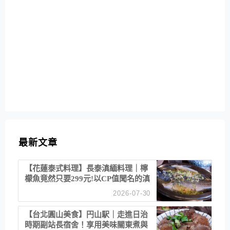
最新文章
【花蓮泰式料理】長泰滇緬料理｜檸
檬魚竟然只要299元!以CP值聞名的滇
緬餐廳
2026-07-30
【台北圓山美食】円山駅｜走進日治
時期副站長宿舍！享用美味關東煮與