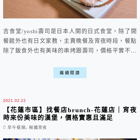
吉食堂/yoshi壽司是日本人開的日式食堂，除了開
餐館外也有日文家教，主賣晚餐及宵夜時段，餐點
除了飯食外也有美味的串烤跟壽司，價格平實不傷
荷包，如果半夜想要小酌與吃點燒烤會是個挺合宜
的選擇喵。 一、餐廳環境: ▶外部: 位在花蓮
繼續閱讀
市區熱鬧的中正路上，老實說外觀上真的不怎麼起
眼，每天開車經過直到這兩天才發現有這麼一家日
式小餐館，周圍超級難停車...務必有點耐心去尋
2021.02.22
找。 ▶內部: 店內桌...
【花蓮市區】找餐店brunch-花蓮店｜宵夜
時來份美味的漢堡，價格實惠且滿足
,
早午餐類
解饞宵夜