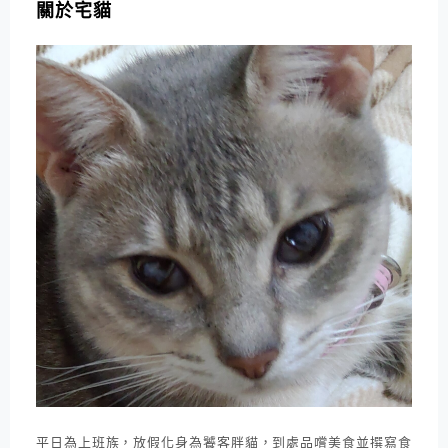
關於宅貓
平日為上班族，放假化身為饕客胖貓，到處品嚐美食並撰寫食