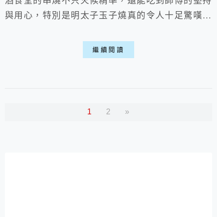
酒食堂的串燒不只火候精準，還能吃到師傅的堅持
與用心，特別是明太子玉子燒真的令人十足驚嘆，
怎麼吃都吃不夠般的勾人胃口，雖說價位稍高些，
但就交通位置來說並不算超過，適合來台北玩的旅
繼續閱讀
人們吃吃宵夜、小酌一番喵。 一、店家環境:
▶外部: ▽位於台北車站走路約3分鐘的距離，可
以從地下街Y7走過去，超近～ ▶內部: ▽比較傳
統的日式居酒屋裝潢，有吧檯...
1
2
»