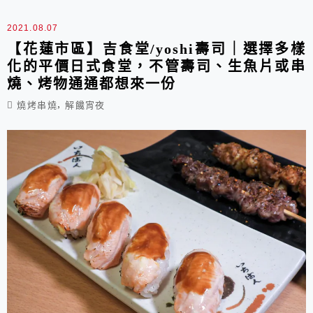
旁邊就是南京郵局，不用擔心不好停車～畢竟旁邊
就是個小停車場，外觀上相當有日式氛圍，還掛上
2021.08.07
了淡淡燈火的小燈籠，頗有來到日本小...
【花蓮市區】吉食堂/yoshi壽司｜選擇多樣
化的平價日式食堂，不管壽司、生魚片或串
燒、烤物通通都想來一份
,
燒烤串燒
解饞宵夜