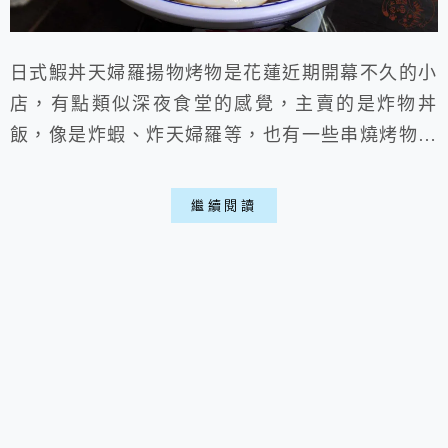
日式鰕丼天婦羅揚物烤物是花蓮近期開幕不久的小
店，有點類似深夜食堂的感覺，主賣的是炸物丼
飯，像是炸蝦、炸天婦羅等，也有一些串燒烤物，
店家就位在香榭大道旁，如果到花蓮市區逛逛可以
順道吃個，算是不錯的花蓮炸物喵。
繼續閱讀