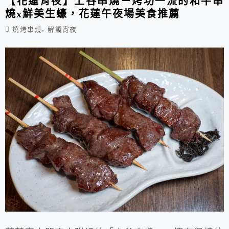
【花蓮宵夜】上谷串燒－烤功一流的和牛串
燒x鮮美生蠔，花蓮午夜場美食推薦
,
燒烤串燒
解饞宵夜