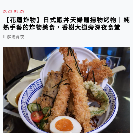
2023.03.29
【花蓮炸物】日式鰕丼天婦羅揚物烤物｜純
熟手藝的炸物美食，香榭大道旁深夜食堂
解饞宵夜