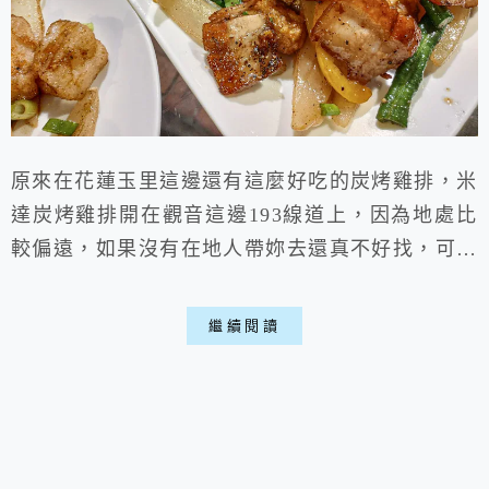
原來在花蓮玉里這邊還有這麼好吃的炭烤雞排，米
達炭烤雞排開在觀音這邊193線道上，因為地處比
較偏遠，如果沒有在地人帶妳去還真不好找，可以
說是在地人才知道的私密美食。 一、店家環境:
▶外部: 位於玉里觀音的193線上，周邊稍微有點
繼續閱讀
偏僻，看起來就像黑夜中的一盞明燈，讓人挺好發
現的。 ▶內部: 店內桌數並不算太多，比較簡略
的環境，因為生意很好建議提早預約，不然也會等
很久歐。 二、菜單Me...