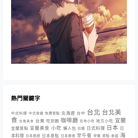
熱門關鍵字
台北
台北美
北海道
中式料理
台中
中式食譜
免費景點
食
咖啡廳
宜蘭
台東
吃到飽
地方小吃
台南美食
在地小吃
日本
小吃
宜蘭美食
日式料理
宜蘭景點
懶人包
日
拉麵
海
早午餐
本料理
日本景點
日本旅遊
日本美食
早餐
景點
泰國