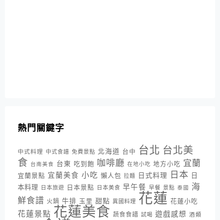
熱門關鍵字
台北
台北美
北海道
中式料理
台中
中式食譜
免費景點
食
咖啡廳
宜蘭
台東
吃到飽
地方小吃
台南美食
在地小吃
日本
小吃
宜蘭美食
日式料理
宜蘭景點
懶人包
日
拉麵
海
早午餐
本料理
日本景點
日本旅遊
日本美食
早餐
景點
泰國
花蓮
鮮食譜
牛排
甜點
花蓮小吃
火鍋
玉里
異國料理
花蓮美食
花蓮景點
遊戲感想
蔬食食譜
酒類
試喝