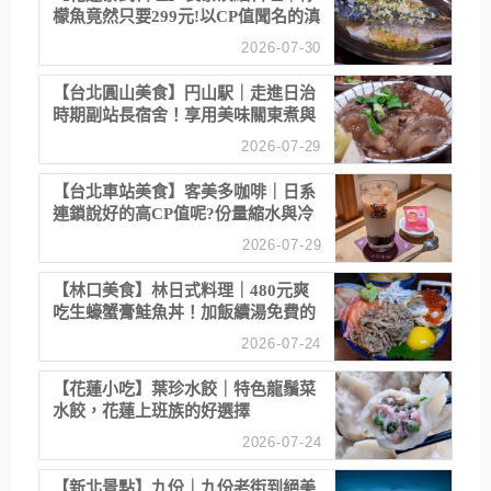
檬魚竟然只要299元!以CP值聞名的滇
緬餐廳
2026-07-30
【台北圓山美食】円山駅｜走進日治
時期副站長宿舍！享用美味關東煮與
清酒
2026-07-29
【台北車站美食】客美多咖啡｜日系
連鎖說好的高CP值呢?份量縮水與冷
漠服務
2026-07-29
【林口美食】林日式料理｜480元爽
吃生蠔蟹膏鮭魚丼！加飯續湯免費的
高CP值生食專賣店
2026-07-24
【花蓮小吃】葉珍水餃｜特色龍鬚菜
水餃，花蓮上班族的好選擇
2026-07-24
【新北景點】九份｜九份老街到絕美