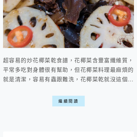
超容易的炒花椰菜乾食譜，花椰菜含豐富纖維質，
平常多吃對身體很有幫助，但花椰菜料理最麻煩的
就是清潔，容易有蟲跟難洗，花椰菜乾就沒這個問
題，炒花椰菜乾好吃又易做，給你滿滿營養的家常
料理，菜乾類不一定有害，要看料理方式，去中和
繼續閱讀
鹹度喵。