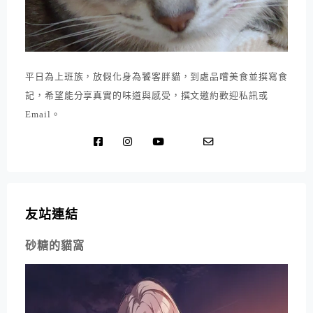
平日為上班族，放假化身為饕客胖貓，到處品嚐美食並撰寫食
記，希望能分享真實的味道與感受，撰文邀約歡迎私訊或
Email。
友站連結
砂糖的貓窩