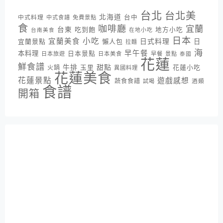
台北
台北美
北海道
中式料理
台中
中式食譜
免費景點
食
咖啡廳
宜蘭
台東
吃到飽
地方小吃
台南美食
在地小吃
日本
小吃
宜蘭美食
日式料理
宜蘭景點
懶人包
日
拉麵
海
早午餐
本料理
日本景點
日本旅遊
日本美食
早餐
景點
泰國
花蓮
鮮食譜
牛排
甜點
花蓮小吃
火鍋
玉里
異國料理
花蓮美食
花蓮景點
遊戲感想
蔬食食譜
酒類
試喝
食譜
開箱