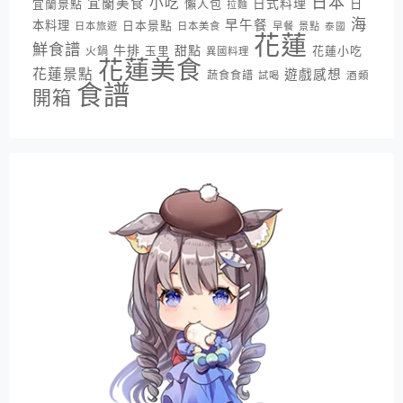
日本
小吃
宜蘭美食
日式料理
宜蘭景點
懶人包
日
拉麵
海
早午餐
本料理
日本景點
日本旅遊
日本美食
早餐
景點
泰國
花蓮
鮮食譜
牛排
甜點
花蓮小吃
火鍋
玉里
異國料理
花蓮美食
花蓮景點
遊戲感想
蔬食食譜
酒類
試喝
食譜
開箱