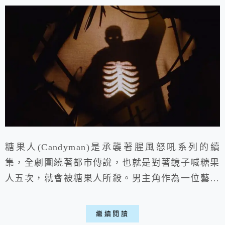
糖果人(Candyman)是承襲著腥風怒吼系列的續
集，全劇圍繞著都市傳說，也就是對著鏡子喊糖果
人五次，就會被糖果人所殺。男主角作為一位藝術
上碰到瓶頸的藝術家，偶然間因糖果人有了新的靈
感，自此開始一步步的揭露這傳說的真相，就讓我
繼續閱讀