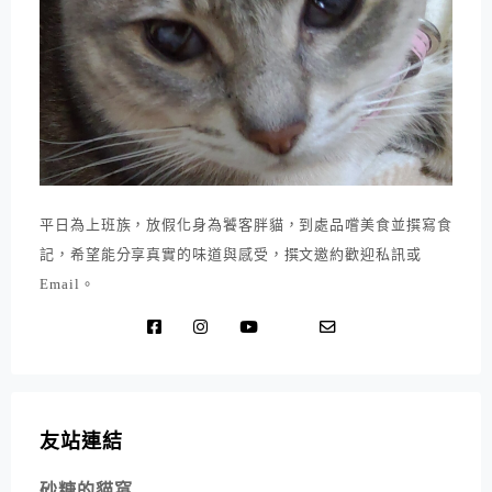
平日為上班族，放假化身為饕客胖貓，到處品嚐美食並撰寫食
記，希望能分享真實的味道與感受，撰文邀約歡迎私訊或
Email。
友站連結
砂糖的貓窩