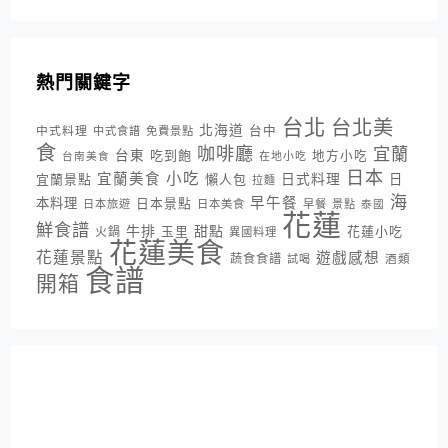
熱門關鍵字
台北
台北美
北海道
中式料理
台中
中式食譜
免費景點
食
咖啡廳
宜蘭
台東
吃到飽
地方小吃
台南美食
在地小吃
日本
小吃
宜蘭美食
日式料理
宜蘭景點
懶人包
日
拉麵
海
早午餐
本料理
日本景點
日本旅遊
日本美食
早餐
景點
泰國
花蓮
鮮食譜
牛排
甜點
花蓮小吃
火鍋
玉里
異國料理
花蓮美食
花蓮景點
遊戲感想
蔬食食譜
酒類
試喝
食譜
開箱