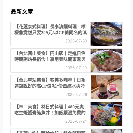
最新文章
【花蓮泰式料理】長泰滇緬料理｜檸
檬魚竟然只要299元!以CP值聞名的滇
緬餐廳
2026-07-30
【台北圓山美食】円山駅｜走進日治
時期副站長宿舍！享用美味關東煮與
清酒
2026-07-29
【台北車站美食】客美多咖啡｜日系
連鎖說好的高CP值呢?份量縮水與冷
漠服務
2026-07-29
【林口美食】林日式料理｜480元爽
吃生蠔蟹膏鮭魚丼！加飯續湯免費的
高CP值生食專賣店
2026-07-24