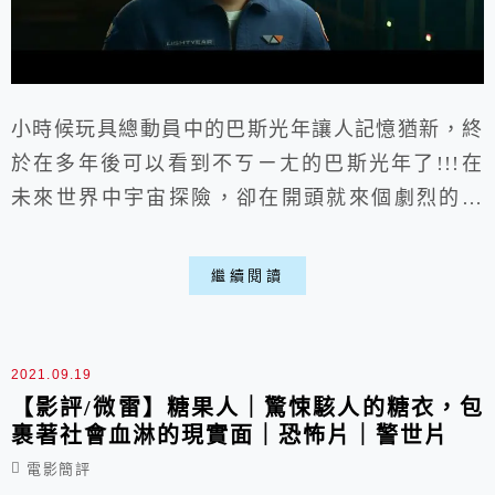
小時候玩具總動員中的巴斯光年讓人記憶猶新，終
於在多年後可以看到不ㄎㄧㄤ的巴斯光年了!!!在
未來世界中宇宙探險，卻在開頭就來個劇烈的轉
折，不只動畫流暢、劇情上都安排的挺好，稍有些
細節上小瑕疵不用太介意喵。
繼續閱讀
https://www.youtube.com/watch?v=veYJtiBFxCc
感想: 基本上劇情挺好，可以看到巴斯的心境轉
折，該有的動作場景也都有，角色們刻劃的挺細
2021.09.19
膩，會讓人跟隨...
【影評/微雷】糖果人｜驚悚駭人的糖衣，包
裹著社會血淋的現實面｜恐怖片｜警世片
電影簡評