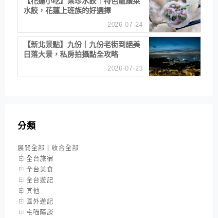
【花蓮小吃】葉珍水餃｜特色龍鬚菜
水餃，花蓮上班族的好選擇
2026-07-24
【新北景點】九份｜九份老街到絕美
日落大景，私房拍攝點全攻略
2026-07-23
分類
展開全部
|
收合全部
全台旅宿
全台美食
全台遊記
其他
國外遊記
宅喵隨談