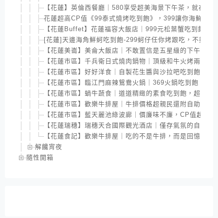
【花蓮】英倫西餐廳｜580享受超美海景下午茶，就在遠
花蓮超高CP值《99泰式燒烤吃到飽》，399讓你海鮮肉肉
【花蓮Buffet】花蓮福容大飯店｜999元松葉蟹吃到飽，
[花蓮]天邊海角鮮蚵吃到飽-299蚵仔任你烤跟吃，不夠還
【花蓮美崙】美侖大飯店｜不敢置信是五星級的下午茶，絕不
【花蓮市區】千兵衛日式燒肉鍋物｜頂級和牛火烤兩吃吃
【花蓮市區】好好洋食｜自製花生醬與沙拉吧吃到飽，充
【花蓮市區】臨江門麻辣鴛鴦火鍋｜369火鍋吃到飽，新
【花蓮市區】蝸牛蔬食｜道道精緻的素食吃到飽，超佛心2
【花蓮市區】歡樂牛排屋｜牛排價格超親民還附自助吧吃
【花蓮市區】藍天麗池綠波廊｜價廉味不廉，CP值超高自助式
【花蓮瑞穗】瑞穗天合國際觀光酒店｜僅存氣氛的自助式
【花蓮食記】歡樂牛排屋｜吃的不是牛排，而是回憶｜花
解饞宵夜
隨性開箱