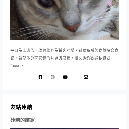
平日為上班族，放假化身為饕客胖貓，到處品嚐美食並撰寫食
記，希望能分享真實的味道與感受，撰文邀約歡迎私訊或
Email。
友站連結
砂糖的貓窩