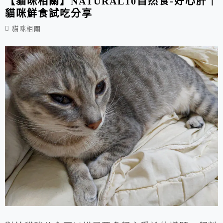
【貓咪相關】NATURAL10自然食-好心肝｜
貓咪鮮食試吃分享
價差也...
貓咪相關