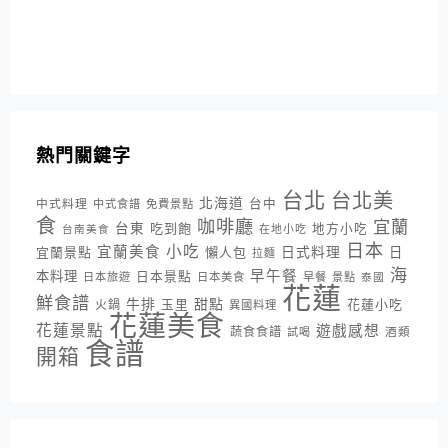
熱門關鍵字
台北
台北美
北海道
中式料理
台中
中式食譜
免費景點
食
咖啡廳
宜蘭
台東
吃到飽
地方小吃
台南美食
在地小吃
日本
小吃
宜蘭美食
日式料理
宜蘭景點
懶人包
日
拉麵
海
早午餐
本料理
日本景點
日本旅遊
日本美食
早餐
景點
泰國
花蓮
鮮食譜
牛排
甜點
花蓮小吃
火鍋
玉里
異國料理
花蓮美食
花蓮景點
遊戲感想
蔬食食譜
酒類
試喝
食譜
開箱