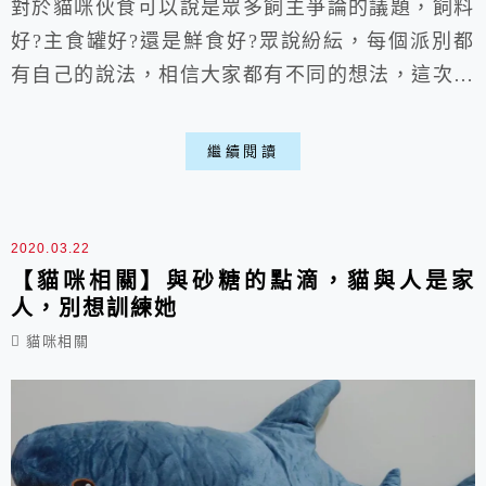
對於貓咪伙食可以說是眾多飼主爭論的議題，飼料
好?主食罐好?還是鮮食好?眾說紛紜，每個派別都
有自己的說法，相信大家都有不同的想法，這次就
來簡單開箱個NATURAL10自然食-好心肝來試試
看喵。 一、簡介: 自然食10-好心肝(約130):
繼續閱讀
▶正面: 很卡哇伊的外包裝，有品牌跟簡單的介
紹。 ▶反面: 詳細的成份、介紹以及營養標示
都很清楚，不用擔心參雜怪東西。 ▶內容物: ...
2020.03.22
【貓咪相關】與砂糖的點滴，貓與人是家
人，別想訓練她
貓咪相關