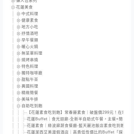
懶人包系列
花蓮美食
中式料理
健康素食
地方小吃
抒情酒吧
早午餐類
暖心火鍋
無菜單料理
燒烤串燒
特色料理
獨特咖啡廳
甜點午茶
異國料理
精緻簡餐
美味牛排
自助吃到飽
【花蓮素食吃到飽】常春藤素食｜破盤價299元！在地飄香數
花蓮Buffet｜食光迴廊-全新半自助式午餐，主餐+簡易自
花蓮素食｜綠波廊蔬食餐廳-藍天麗池飯店素食吃到飽，4
花蓮潔西艾美渡假酒店｜高貴低性價比的Buffet「探索廚