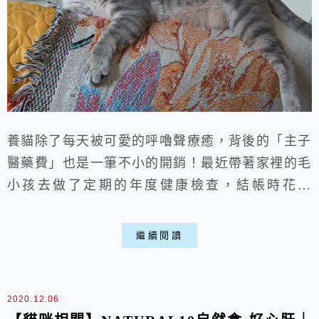
養貓除了每天被可愛的呼嚕聲療癒，背後的「主子
醫藥費」也是一筆不小的開銷！最近帶著家裡的毛
小孩去做了定期的年度健康檢查，結帳時花了
3500元，說實話，荷包真的有稍微痛了下，果然
養貓平常真的需要存點錢應對。但貓咪天生就是忍
繼續閱讀
痛大師，很多隱藏的疾病如果不靠儀器檢查，從外
觀根本看不出來，特別是貓咪年齡大建議每年都要
定期檢查，總比發生問題沒發現就後悔莫及了，可
2020.12.06
以去口碑好的獸醫診所進行寵物健檢，不然獸醫的