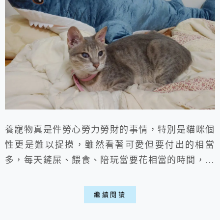
養寵物真是件勞心勞力勞財的事情，特別是貓咪個
性更是難以捉摸，雖然看著可愛但要付出的相當
多，每天鏟屎、餵食、陪玩當要花相當的時間，如
果要出遠門還要請朋友幫忙照顧，所以養寵物前務
必慎思，不要一時衝動讓自己跟貓貓都活的不快樂
繼續閱讀
喵。 養貓不像養狗，狗狗大多都比較乖些，貓咪