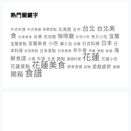
熱門關鍵字
台北
台北美
北海道
中式料理
台中
中式食譜
免費景點
食
咖啡廳
宜蘭
台東
吃到飽
地方小吃
台南美食
在地小吃
日本
小吃
宜蘭美食
日式料理
宜蘭景點
懶人包
日
拉麵
海
早午餐
本料理
日本景點
日本旅遊
日本美食
早餐
景點
泰國
花蓮
鮮食譜
牛排
甜點
花蓮小吃
火鍋
玉里
異國料理
花蓮美食
花蓮景點
遊戲感想
蔬食食譜
酒類
試喝
食譜
開箱