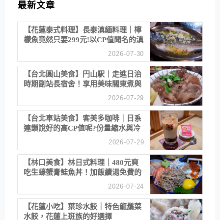
最新文章
【花蓮泰式料理】長泰滇緬料理｜檸
檬魚竟然只要299元!以CP值聞名的滇
緬餐廳
2026-07-30
【台北圓山美食】円山駅｜走進日治
時期副站長宿舍！享用美味關東煮與
清酒
2026-07-29
【台北車站美食】客美多咖啡｜日系
連鎖說好的高CP值呢?份量縮水與冷
漠服務
2026-07-29
【林口美食】林日式料理｜480元爽
吃生蠔蟹膏鮭魚丼！加飯續湯免費的
高CP值生食專賣店
2026-07-24
【花蓮小吃】葉珍水餃｜特色龍鬚菜
水餃，花蓮上班族的好選擇