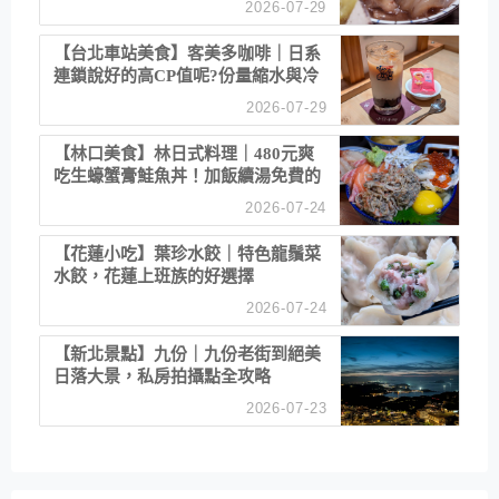
2026-07-29
【台北車站美食】客美多咖啡｜日系
連鎖說好的高CP值呢?份量縮水與冷
漠服務
2026-07-29
【林口美食】林日式料理｜480元爽
吃生蠔蟹膏鮭魚丼！加飯續湯免費的
高CP值生食專賣店
2026-07-24
【花蓮小吃】葉珍水餃｜特色龍鬚菜
水餃，花蓮上班族的好選擇
2026-07-24
【新北景點】九份｜九份老街到絕美
日落大景，私房拍攝點全攻略
2026-07-23