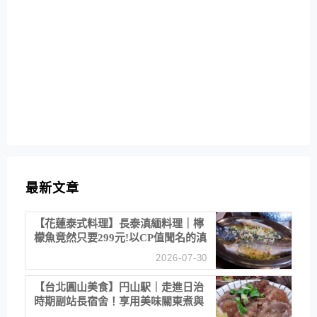
最新文章
【花蓮泰式料理】長泰滇緬料理｜檸
檬魚竟然只要299元!以CP值聞名的滇
緬餐廳
2026-07-30
【台北圓山美食】円山駅｜走進日治
時期副站長宿舍！享用美味關東煮與
清酒