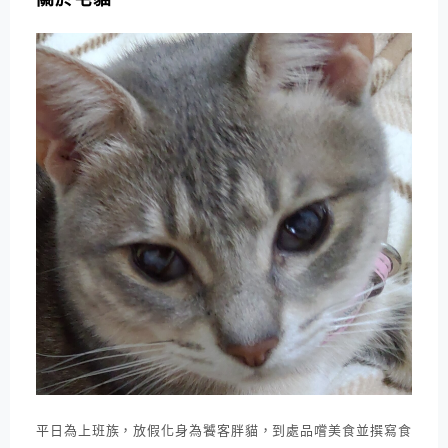
平日為上班族，放假化身為饕客胖貓，到處品嚐美食並撰寫食