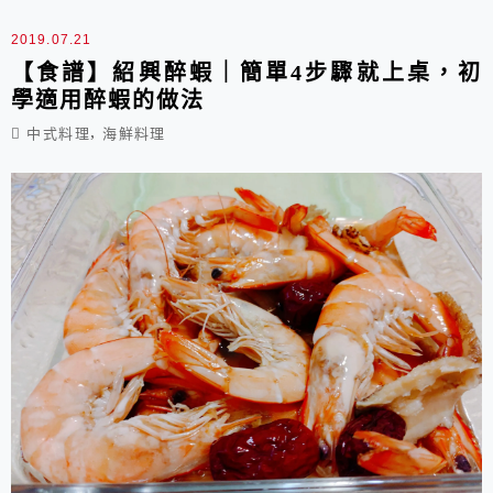
米酒*3大匙 橄欖油*1大匙 胡椒粉*適量 作法步驟:
1.洋蔥、蔥、薑片、蒜頭都切碎末。 ...
2019.07.21
【食譜】紹興醉蝦｜簡單4步驟就上桌，初
學適用醉蝦的做法
,
中式料理
海鮮料理