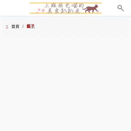
menu
蝦子
首頁
/
蝦子