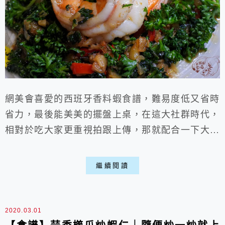
網美會喜愛的西班牙香料蝦食譜，難易度低又省時
省力，最後能美美的擺盤上桌，在這大社群時代，
相對於吃大家更重視拍跟上傳，那就配合一下大眾
喜愛吧，來個西班牙風味的美拍料理，不用半小時
就能上桌享用，完美又迷人的大蝦食譜喵。
繼續閱讀
2020.03.01