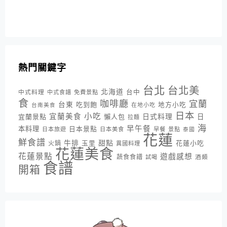
熱門關鍵字
台北
台北美
北海道
中式料理
台中
中式食譜
免費景點
食
咖啡廳
宜蘭
台東
吃到飽
地方小吃
台南美食
在地小吃
日本
小吃
宜蘭美食
日式料理
宜蘭景點
懶人包
日
拉麵
海
早午餐
本料理
日本景點
日本旅遊
日本美食
早餐
景點
泰國
花蓮
鮮食譜
牛排
甜點
花蓮小吃
火鍋
玉里
異國料理
花蓮美食
花蓮景點
遊戲感想
蔬食食譜
酒類
試喝
食譜
開箱