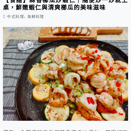
【食譜】蒜香櫛瓜炒蝦仁｜隨便炒一炒就上
桌，鮮嫩蝦仁與清爽櫛瓜的美味滋味
,
中式料理
海鮮料理