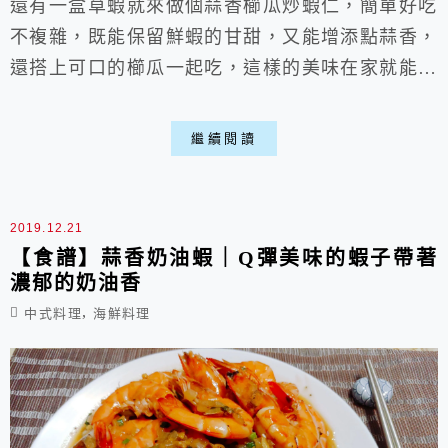
還有一盒草蝦就來做個蒜香櫛瓜炒蝦仁，簡單好吃
不複雜，既能保留鮮蝦的甘甜，又能增添點蒜香，
還搭上可口的櫛瓜一起吃，這樣的美味在家就能輕
鬆做喵，快來一起下廚拔～ 蒜香櫛瓜炒蝦仁 材
料: 蔥*4根 辣椒*2根 蒜頭*5顆 米酒*1大匙 鹽巴
繼續閱讀
*適量 草蝦*600g 櫛瓜*2根 橄欖油*適量 作法步
驟: 1.草蝦剝殼後去腸泥，留下末端尾巴比較漂
亮。 2.把蔥白跟蔥花部分分開切好，蒜頭、辣...
2019.12.21
【食譜】蒜香奶油蝦｜Q彈美味的蝦子帶著
濃郁的奶油香
,
中式料理
海鮮料理