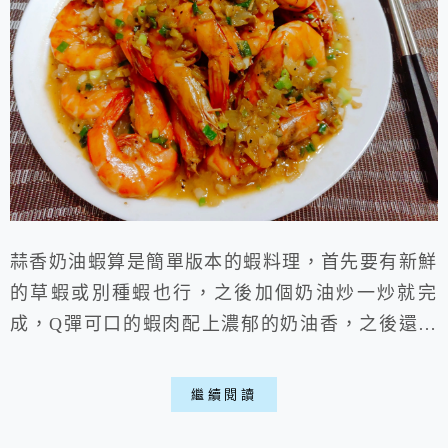
蒜香奶油蝦算是簡單版本的蝦料理，首先要有新鮮
的草蝦或別種蝦也行，之後加個奶油炒一炒就完
成，Q彈可口的蝦肉配上濃郁的奶油香，之後還有
錦上添花般的蒜香，既好吃又美觀喵。 蒜香奶油
蝦 材料: 蔥*5根 香油*1小匙 草蝦*600g 奶油
繼續閱讀
*100g 蒜頭*4個 薑片*5片 洋蔥*1個 魚露*1小匙