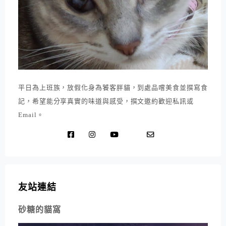
平日為上班族，放假化身為饕客胖貓，到處品嚐美食並撰寫食
記，希望能分享真實的味道與感受，撰文邀約歡迎私訊或
Email。
友站連結
砂糖的貓窩