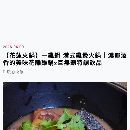
2026.06.09
【花蓮火鍋】一雞鍋 港式雞煲火鍋｜濃郁酒
香的美味花雕雞鍋x巨無霸特調飲品
暖心火鍋