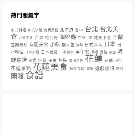
熱門關鍵字
台北
台北美
北海道
中式料理
台中
中式食譜
免費景點
食
咖啡廳
宜蘭
台東
吃到飽
地方小吃
台南美食
在地小吃
日本
小吃
宜蘭美食
日式料理
宜蘭景點
懶人包
日
拉麵
海
早午餐
本料理
日本景點
日本旅遊
日本美食
早餐
景點
泰國
花蓮
鮮食譜
牛排
甜點
花蓮小吃
火鍋
玉里
異國料理
花蓮美食
花蓮景點
遊戲感想
蔬食食譜
酒類
試喝
食譜
開箱