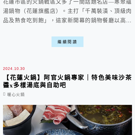
花蓮市區的火鍋戰區又多了一間話題名店—寒聚蘊
湯鍋物（花蓮旗艦店）。主打「千萬裝潢、頂級肉
品及熟食吃到飽」，這家新開幕的鍋物餐廳以高質
感的環境，好拍跟多樣化吃到飽品項擄獲許多饕客
的心。近期花蓮火鍋如百花齊放，一年內大致上開
繼續閱讀
了5家以上，在其中寒聚也算相當不錯，過了剛開
的熱潮期，不用人擠人就能放鬆用餐歐。
2024.10.30
【花蓮火鍋】阿官火鍋專家｜特色美味沙茶
醬x多樣湯底與自助吧
暖心火鍋