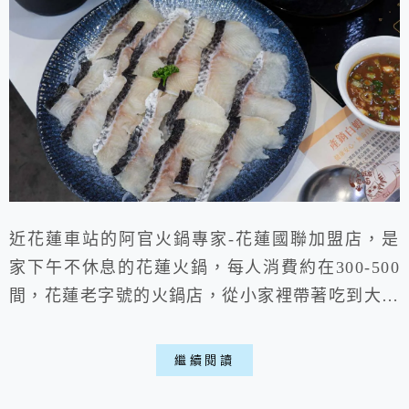
近花蓮車站的阿官火鍋專家-花蓮國聯加盟店，是
家下午不休息的花蓮火鍋，每人消費約在300-500
間，花蓮老字號的火鍋店，從小家裡帶著吃到大，
火鍋湯底多樣，搬遷新店後多了自助飲料、冰淇
淋，阿官的沙茶醬特別好吃，有他們的特色在，假
繼續閱讀
設來玩要改火車，這邊會是比較方便的花蓮餐廳，