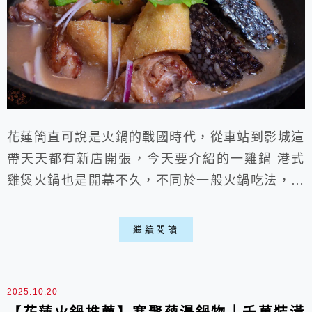
花蓮簡直可說是火鍋的戰國時代，從車站到影城這
帶天天都有新店開張，今天要介紹的一雞鍋 港式
雞煲火鍋也是開幕不久，不同於一般火鍋吃法，還
多了雞肉乾鍋，有花雕、啤酒、麻辣等多種口味，
可以吃完乾鍋再加湯變火鍋煮料，一次就能享受兩
繼續閱讀
種吃法，價格約在300-500上下，雙人套餐CP值會
更高些，這也是我第一次吃到港式的火鍋，蠻喜歡
他們的醬皇花雕雞煲，味道濃郁滿滿酒香，且營業
2025.10.20
時間到晚上10點，有時想來個宵夜場也沒問...