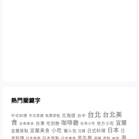
熱門關鍵字
台北
台北美
北海道
中式料理
台中
中式食譜
免費景點
食
咖啡廳
宜蘭
台東
吃到飽
地方小吃
台南美食
在地小吃
日本
小吃
宜蘭美食
日式料理
宜蘭景點
懶人包
日
拉麵
海
早午餐
本料理
日本景點
日本旅遊
日本美食
早餐
景點
泰國