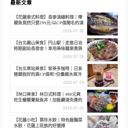
最新文章
【花蓮泰式料理】長泰滇緬料理｜檸
檬魚竟然只要299元!以CP值聞名的滇
緬餐廳
2026-07-30
【台北圓山美食】円山駅｜走進日治
時期副站長宿舍！享用美味關東煮與
清酒
2026-07-29
【台北車站美食】客美多咖啡｜日系
連鎖說好的高CP值呢?份量縮水與冷
漠服務
2026-07-29
【林口美食】林日式料理｜480元爽
吃生蠔蟹膏鮭魚丼！加飯續湯免費的
高CP值生食專賣店
2026-07-24
【花蓮小吃】葉珍水餃｜特色龍鬚菜
水餃，花蓮上班族的好選擇