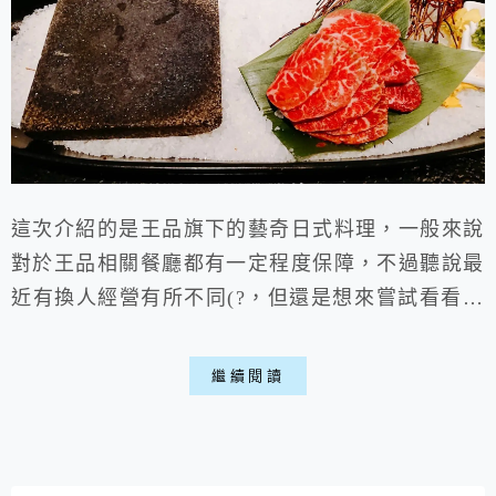
這次介紹的是王品旗下的藝奇日式料理，一般來說
對於王品相關餐廳都有一定程度保障，不過聽說最
近有換人經營有所不同(?，但還是想來嘗試看看，
畢竟看著別人介紹的都很誘人，實際體驗果然都是
王品的一貫風格，略貴的價格跟優質的服務品質，
繼續閱讀
餐點約略中上左右喵。 過完了年，又到了要繼續
開工的時候....祝大家開學、開工快樂喵(?嗚嗚....
不想上班!!!不想上班!!!總之，這個假期吃了這麼