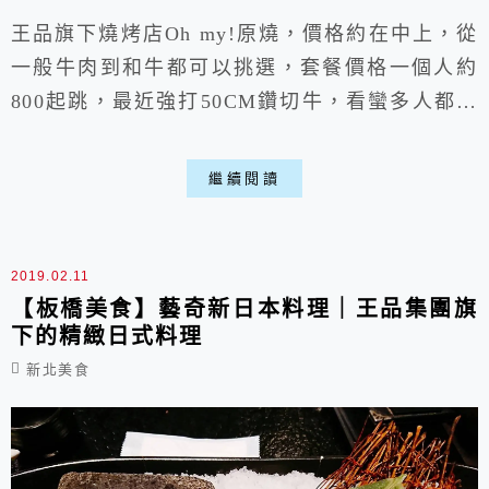
王品旗下燒烤店Oh my!原燒，價格約在中上，從
一般牛肉到和牛都可以挑選，套餐價格一個人約
800起跳，最近強打50CM鑽切牛，看蠻多人都有
來嘗試，畢竟王品旗下相信基本水準是一定有，不
過整體仍是服務、氣氛為主，CP值上就比較可惜
繼續閱讀
些，但如果是約會倒也蠻適合，今次林森北店鄰近
中山捷運站，走路5分鐘就會到喵。
2019.02.11
【板橋美食】藝奇新日本料理｜王品集團旗
下的精緻日式料理
新北美食