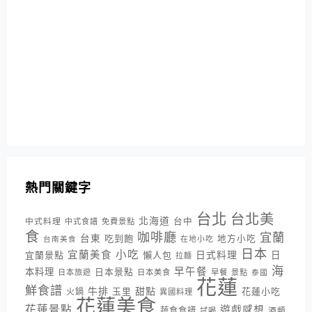
熱門關鍵字
台北
台北美
北海道
中式料理
台中
中式食譜
免費景點
食
咖啡廳
宜蘭
台東
吃到飽
地方小吃
台南美食
在地小吃
日本
小吃
宜蘭美食
日式料理
宜蘭景點
懶人包
日
拉麵
海
早午餐
本料理
日本景點
日本旅遊
日本美食
早餐
景點
泰國
花蓮
鮮食譜
牛排
甜點
花蓮小吃
火鍋
玉里
異國料理
花蓮美食
花蓮景點
遊戲感想
蔬食食譜
酒類
試喝