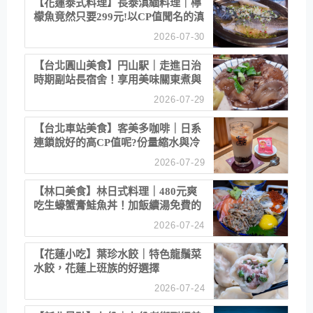
【花蓮泰式料理】長泰滇緬料理｜檸
檬魚竟然只要299元!以CP值聞名的滇
緬餐廳
2026-07-30
【台北圓山美食】円山駅｜走進日治
時期副站長宿舍！享用美味關東煮與
清酒
2026-07-29
【台北車站美食】客美多咖啡｜日系
連鎖說好的高CP值呢?份量縮水與冷
漠服務
2026-07-29
【林口美食】林日式料理｜480元爽
吃生蠔蟹膏鮭魚丼！加飯續湯免費的
高CP值生食專賣店
2026-07-24
【花蓮小吃】葉珍水餃｜特色龍鬚菜
水餃，花蓮上班族的好選擇
2026-07-24