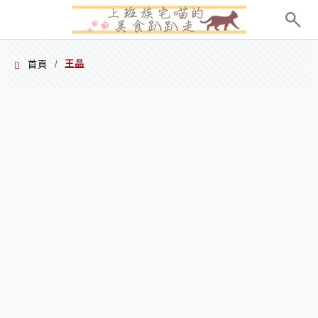
menu
王品
首頁
/
王品