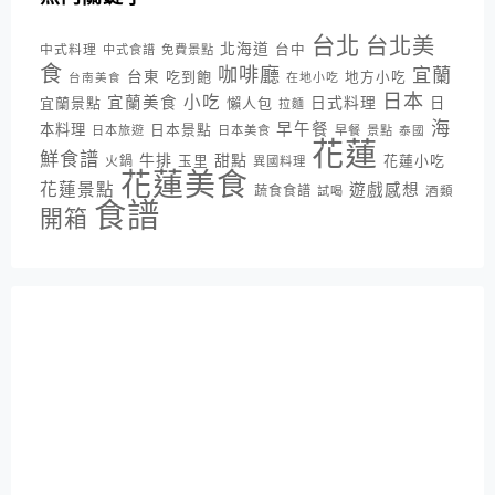
台北
台北美
北海道
中式料理
台中
中式食譜
免費景點
食
咖啡廳
宜蘭
台東
吃到飽
地方小吃
台南美食
在地小吃
日本
小吃
宜蘭美食
日式料理
宜蘭景點
懶人包
日
拉麵
海
早午餐
本料理
日本景點
日本旅遊
日本美食
早餐
景點
泰國
花蓮
鮮食譜
牛排
甜點
花蓮小吃
火鍋
玉里
異國料理
花蓮美食
花蓮景點
遊戲感想
蔬食食譜
酒類
試喝
食譜
開箱