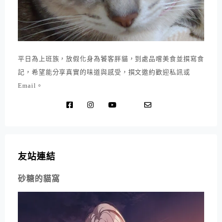
平日為上班族，放假化身為饕客胖貓，到處品嚐美食並撰寫食
記，希望能分享真實的味道與感受，撰文邀約歡迎私訊或
Email。
友站連結
砂糖的貓窩