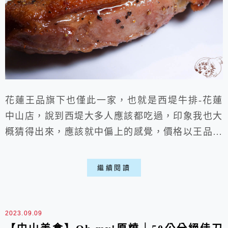
花蓮王品旗下也僅此一家，也就是西堤牛排-花蓮
中山店，說到西堤大多人應該都吃過，印象我也大
概猜得出來，應該就中偏上的感覺，價格以王品來
說還算平價，不過大家一定都推他們的法式香煎鴨
胸，主餐選這一個準沒錯，就是一個字讚，西堤其
繼續閱讀
它主餐其實我都沒什麼想法，僅僅鴨胸是最好吃
的，那個肥嫩與肉感真令人垂涎喵。
2023.09.09