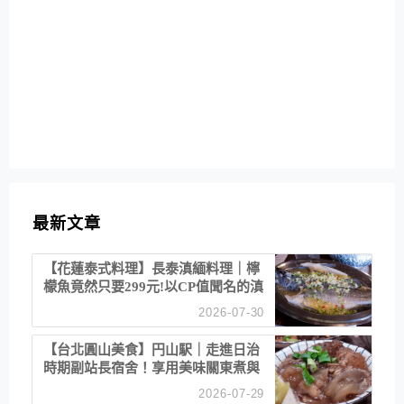
最新文章
【花蓮泰式料理】長泰滇緬料理｜檸
檬魚竟然只要299元!以CP值聞名的滇
緬餐廳
2026-07-30
【台北圓山美食】円山駅｜走進日治
時期副站長宿舍！享用美味關東煮與
清酒
2026-07-29