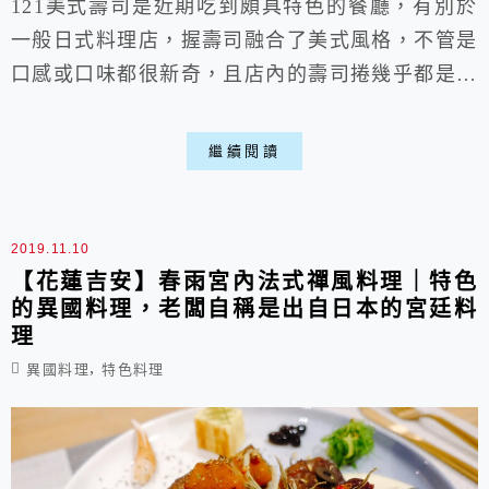
121美式壽司是近期吃到頗具特色的餐廳，有別於
一般日式料理店，握壽司融合了美式風格，不管是
口感或口味都很新奇，且店內的壽司捲幾乎都是老
闆的創新之作，如果想挑戰不同於以往的壽司，那
一定要來試試看喵。 一、店家環境: ▶外部:
繼續閱讀
▽位於花蓮火車站前站附近，走路約5分鐘處，附
近蠻多停車格的，不用擔心沒車位。 ▶內部: ▽
店內空間不算小，整體乾淨卻也樸素，不知道為何
2019.11.10
有點熱...冷氣不強。 二...
【花蓮吉安】春雨宮內法式禪風料理｜特色
的異國料理，老闆自稱是出自日本的宮廷料
理
,
異國料理
特色料理