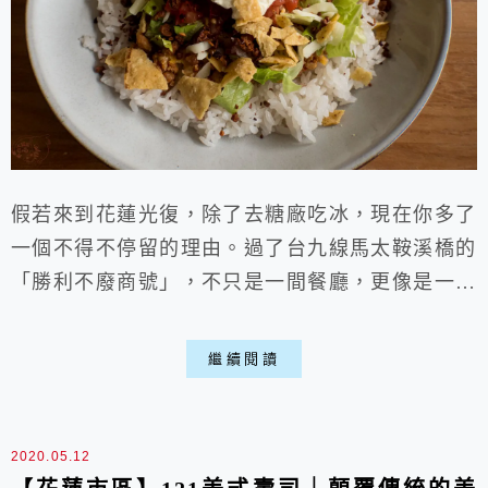
假若來到花蓮光復，除了去糖廠吃冰，現在你多了
一個不得不停留的理由。過了台九線馬太鞍溪橋的
「勝利不廢商號」，不只是一間餐廳，更像是一場
關於味覺的享受。主理人將家傳的雲南香料記憶，
大膽地與花蓮在地新鮮食材碰撞，創造出令人驚豔
繼續閱讀
的特色料理，單人消費約在250-400的區間，人多
也有私廚料理可選歐。 沒有墨守成規的料理，只
有對香料的鑽研與追求。無論是撒上獨門雲南香料
2020.05.12
鹽、層次豐富的創意塔可飯，或軟嫩淡雅的燜雞...