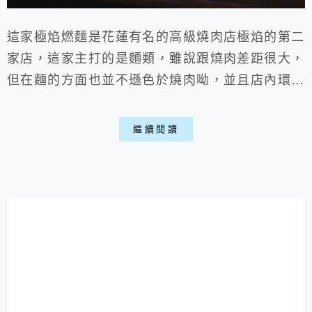
這家極焰燃麵是花蓮有名的高級燒肉店極焰的第二
家店，這家主打的是麵類，雖說跟燒肉差距很大，
但在麵的方面也並不遜色於燒肉呦，並且店內環境
就算是邊緣如本喵都能很自在的享用美食。 餐廳
環境: ▶外部: ▽位於花蓮市公所對面，門口有
繼續閱讀
點難找，小小的一個門，印象中以前這裡是做異國
料理，不知不覺換成這家。 ▽進去的走道上有用
一元硬幣鋪成燃麵字樣，挺有創意的喵。 ▽蜿蜒
的小路走到底就能看到餐廳的...