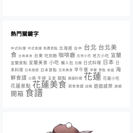
熱門關鍵字
台北
台北美
北海道
中式料理
台中
中式食譜
免費景點
食
咖啡廳
宜蘭
台東
吃到飽
地方小吃
台南美食
在地小吃
日本
小吃
宜蘭美食
日式料理
宜蘭景點
懶人包
日
拉麵
海
早午餐
本料理
日本景點
日本旅遊
日本美食
早餐
景點
泰國
花蓮
鮮食譜
牛排
甜點
花蓮小吃
火鍋
玉里
異國料理
花蓮美食
花蓮景點
遊戲感想
蔬食食譜
酒類
試喝
食譜
開箱