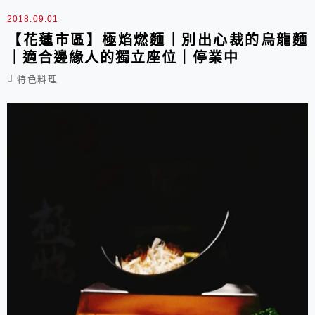
可惜喵。 P.S.店家對餐點很有自信，所以建議
2018.09.01
只說好吃就好，我只是小小建議一下就被辱...
【花蓮市區】極焰燃麵｜別出心裁的烏龍麵
｜適合邊緣人的獨立座位｜停業中
特色料理