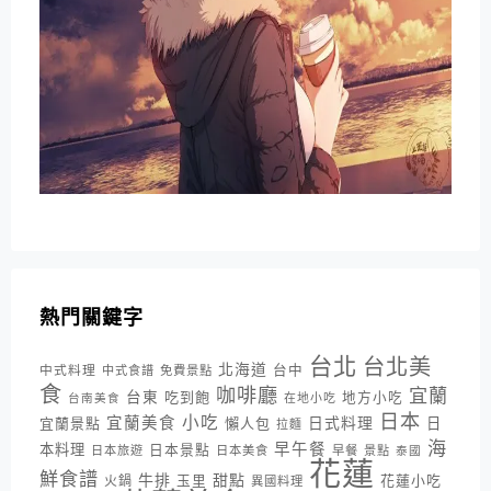
熱門關鍵字
台北
台北美
北海道
中式料理
台中
中式食譜
免費景點
食
咖啡廳
宜蘭
台東
吃到飽
地方小吃
台南美食
在地小吃
日本
小吃
宜蘭美食
日式料理
宜蘭景點
懶人包
日
拉麵
海
早午餐
本料理
日本景點
日本旅遊
日本美食
早餐
景點
泰國
花蓮
鮮食譜
牛排
甜點
花蓮小吃
火鍋
玉里
異國料理