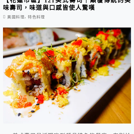
【花蓮市區】121美式壽司｜顛覆傳統的美
味壽司，味道與口感皆使人驚嘆
,
異國料理
特色料理