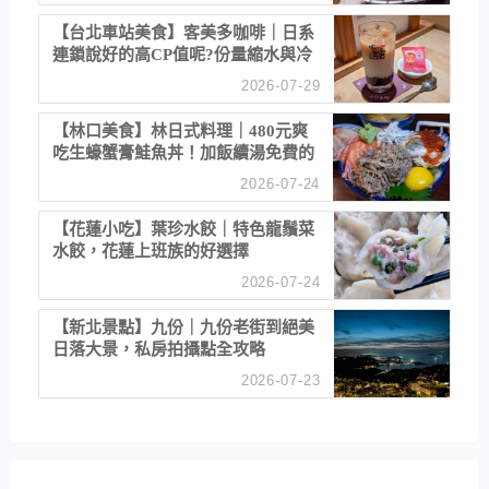
【台北車站美食】客美多咖啡｜日系
連鎖說好的高CP值呢?份量縮水與冷
漠服務
2026-07-29
【林口美食】林日式料理｜480元爽
吃生蠔蟹膏鮭魚丼！加飯續湯免費的
高CP值生食專賣店
2026-07-24
【花蓮小吃】葉珍水餃｜特色龍鬚菜
水餃，花蓮上班族的好選擇
2026-07-24
【新北景點】九份｜九份老街到絕美
日落大景，私房拍攝點全攻略
2026-07-23