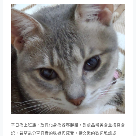
平日為上班族，放假化身為饕客胖貓，到處品嚐美食並撰寫食
記，希望能分享真實的味道與感受，撰文邀約歡迎私訊或