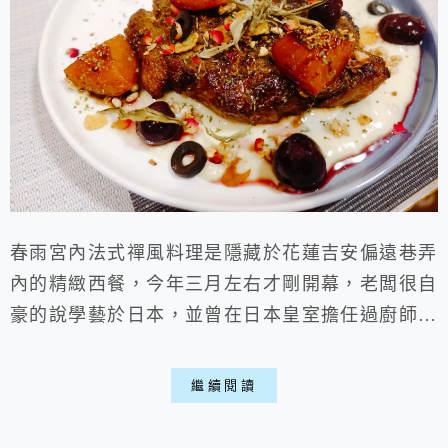
春雨宮內法式禪風料理是隱藏於花蓮吉安偏遠巷弄
內的精緻西餐，今年三月左右才剛開幕，老闆很自
豪的說學藝於日本，並曾在日本皇室擔任過廚師，
還拿出相關的徽章呢~關於這段故事或許要在店內
品嚐時，由老闆親口述說會來的更有味道，店內菜
繼續閱讀
色不僅精緻且份量十足，比較偏向於西式融入了日
式的感覺，每一道菜都能吃出老闆用心，不吃真的