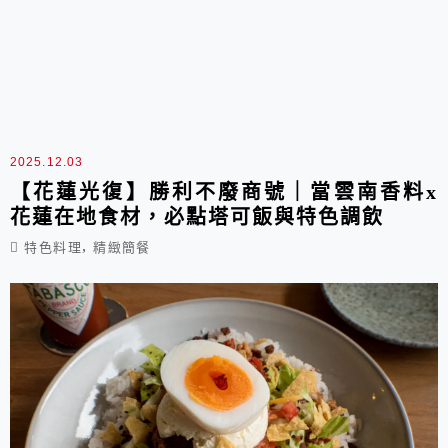
2025.12.03
【花蓮光復】勝利不廢商號｜當雲南香料x
花蓮在地食材，必點塔可飯與特色調飲
,
特色料理
精緻簡餐