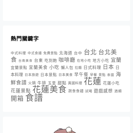
熱門關鍵字
台北
台北美
北海道
中式料理
台中
中式食譜
免費景點
食
咖啡廳
宜蘭
台東
吃到飽
地方小吃
台南美食
在地小吃
日本
小吃
宜蘭美食
日式料理
宜蘭景點
懶人包
日
拉麵
海
早午餐
本料理
日本景點
日本旅遊
日本美食
早餐
景點
泰國
花蓮
鮮食譜
牛排
甜點
花蓮小吃
火鍋
玉里
異國料理
花蓮美食
花蓮景點
遊戲感想
蔬食食譜
酒類
試喝
食譜
開箱