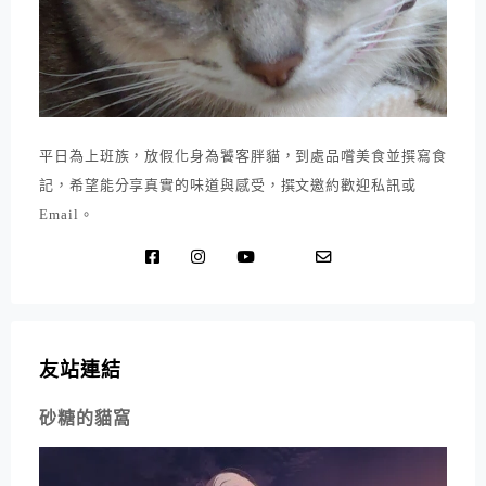
平日為上班族，放假化身為饕客胖貓，到處品嚐美食並撰寫食
記，希望能分享真實的味道與感受，撰文邀約歡迎私訊或
Email。
友站連結
砂糖的貓窩