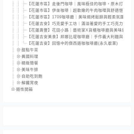
【花蓮市區】走後門咖啡｜風味極佳的咖啡，原木打造的
【花蓮市區】伊坐咖啡｜超軟嫩的牛肉咖哩與舒適愜意的
【花蓮市區】1709咖啡廳｜美味焗烤鬆餅與輕柔氛圍｜
【花蓮吉安】巧克愛手工坊｜滿溢著愛的手工巧克力與獨
【花蓮壽豐】花田小路｜藝術家X貨櫃咖啡廳與美味鬆餅
【花蓮吉安美食】邦娜比堤咖啡廳｜手作義大利麵與可愛
【花蓮吉安】回憶中的傑西遜咖咖啡廳(永久歇業)
甜點午茶
異國料理
精緻簡餐
美味牛排
自助吃到飽
解饞宵夜
隨性開箱