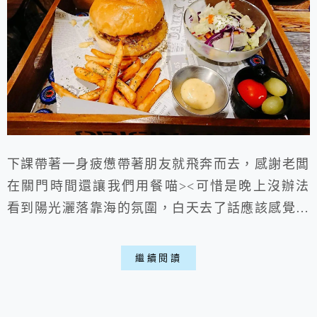
下課帶著一身疲憊帶著朋友就飛奔而去，感謝老闆
在關門時間還讓我們用餐喵><可惜是晚上沒辦法
看到陽光灑落靠海的氛圍，白天去了話應該感覺更
好喵。 海濱街角101 一、店家環境: ▶外部:
▽店家地址正如其名是海濱街101號，就在台九縣
繼續閱讀
靠海往市區的路上。 ▶內部: ▽美式工業風的氛
圍迎面襲來，看著牆上的海報更有種復古之感。