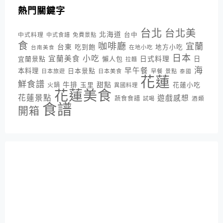
熱門關鍵字
台北
台北美
北海道
中式料理
台中
中式食譜
免費景點
食
咖啡廳
宜蘭
台東
吃到飽
地方小吃
台南美食
在地小吃
日本
小吃
宜蘭美食
日式料理
宜蘭景點
懶人包
日
拉麵
海
早午餐
本料理
日本景點
日本旅遊
日本美食
早餐
景點
泰國
花蓮
鮮食譜
牛排
甜點
花蓮小吃
火鍋
玉里
異國料理
花蓮美食
花蓮景點
遊戲感想
蔬食食譜
酒類
試喝
食譜
開箱