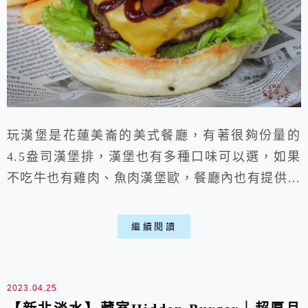
玩漢堡是花蓮美崙的美式餐廳，有著很夠份量的
4.5盎司漢堡排，漢堡也有多種口味可以選，如果
不吃牛也有雞肉、魚肉漢堡歐，餐廳內也有提供紅
茶免費喝，除了主餐外也有提供炸物，不過因為老
闆一個人包辦店內大小事，所以會比較忙碌些，還
繼續閱讀
是要放寬心來等待美味的漢堡喵。
2023.04.25