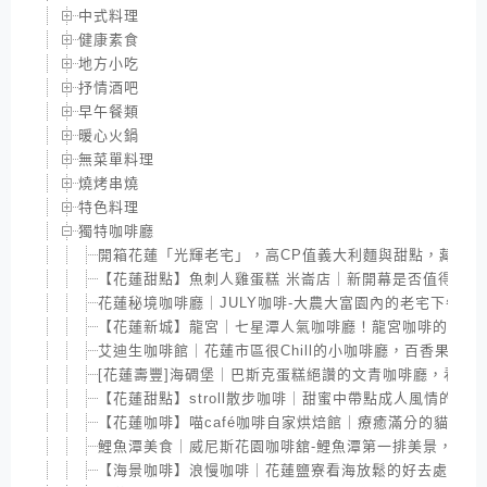
中式料理
健康素食
地方小吃
抒情酒吧
早午餐類
暖心火鍋
無菜單料理
燒烤串燒
特色料理
獨特咖啡廳
開箱花蓮「光輝老宅」，高CP值義大利麵與甜點，藏在歲
【花蓮甜點】魚刺人雞蛋糕 米崙店｜新開幕是否值得吃?
花蓮秘境咖啡廳｜JULY咖啡-大農大富園內的老宅下午
【花蓮新城】龍宮｜七星潭人氣咖啡廳！龍宮咖啡的招牌
艾迪生咖啡館｜花蓮市區很Chill的小咖啡廳，百香果冰美
[花蓮壽豐]海碉堡｜巴斯克蛋糕絕讚的文青咖啡廳，看海
【花蓮甜點】stroll散步咖啡｜甜蜜中帶點成人風情的可
【花蓮咖啡】喵café咖啡自家烘焙館｜療癒滿分的貓咪咖
鯉魚潭美食｜威尼斯花園咖啡舘-鯉魚潭第一排美景，平價
【海景咖啡】浪慢咖啡｜花蓮鹽寮看海放鬆的好去處，3