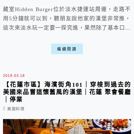
藏室Hidden Burger位於淡水捷運站周邊，走路不
用5分鐘就可以到，聽朋友說他家的漢堡非常推，
這次來淡水玩一定要一探究進，果然除了基本口味
外很有許多有趣的類型，像是草莓乳酪、鳳梨等，
相信會有許多驚喜可以挖掘，用的牛肉品質也很
繼續閱讀
好，是家很讚的淡水美食喵。
2019.03.18
【花蓮市區】海濱街角101｜穿梭到過去的
美國來品嘗這懷舊風的漢堡｜花蓮 聚會餐廳
｜停業
異國料理