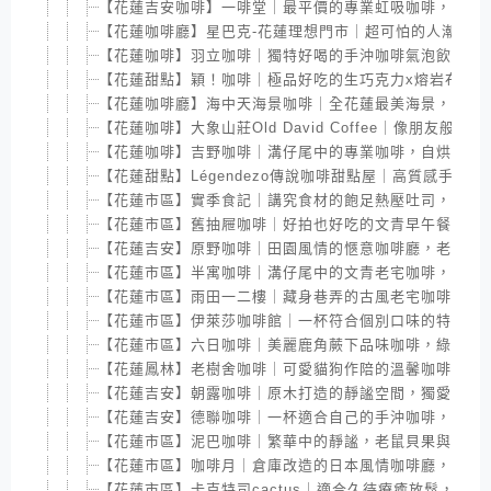
【花蓮吉安咖啡】一啡堂｜最平價的專業虹吸咖啡，親切
【花蓮咖啡廳】星巴克-花蓮理想門市｜超可怕的人潮跟擁
【花蓮咖啡】羽立咖啡｜獨特好喝的手沖咖啡氣泡飲，手
【花蓮甜點】穎！咖啡｜極品好吃的生巧克力x熔岩布朗尼
【花蓮咖啡廳】海中天海景咖啡｜全花蓮最美海景，海岸
【花蓮咖啡】大象山莊Old David Coffee｜像朋友般
【花蓮咖啡】吉野咖啡｜溝仔尾中的專業咖啡，自烘自售
【花蓮甜點】Légendezo傳說咖啡甜點屋｜高質感手作
【花蓮市區】實季食記｜講究食材的飽足熱壓吐司，文青
【花蓮市區】舊抽屜咖啡｜好拍也好吃的文青早午餐，充
【花蓮吉安】原野咖啡｜田園風情的愜意咖啡廳，老闆熱
【花蓮市區】半寓咖啡｜溝仔尾中的文青老宅咖啡，今天
【花蓮市區】雨田一二樓｜藏身巷弄的古風老宅咖啡廳，
【花蓮市區】伊萊莎咖啡館｜一杯符合個別口味的特調咖
【花蓮市區】六日咖啡｜美麗鹿角蕨下品味咖啡，綠意充
【花蓮鳳林】老樹舍咖啡｜可愛貓狗作陪的溫馨咖啡館，
【花蓮吉安】朝露咖啡｜原木打造的靜謐空間，獨愛咖啡
【花蓮吉安】德聯咖啡｜一杯適合自己的手沖咖啡，一份
【花蓮市區】泥巴咖啡｜繁華中的靜謐，老鼠貝果與咖啡
【花蓮市區】咖啡月｜倉庫改造的日本風情咖啡廳，獨特
【花蓮市區】卡克特司cactus｜適合久待療癒放鬆，細