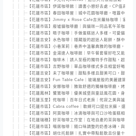
【花蓮市區】伊諾咖啡館｜讀書小憩好去處，CP值高平價
【花蓮市區】春田咖啡屋｜城中花園咖啡廳，喧囂中的沉
【花蓮市區】Jimmy x Rose Cafe吉米蘿絲咖啡
【花蓮市區】廢墟貓咖啡廳｜與貓咪一同品茗午茶咖啡，
【花蓮市區】晤子咖啡｜手做蛋糕迷人多樣，可愛貓貓陪
【花蓮吉安】水色咖啡｜隱藏版的超迷人鬆餅，酥中帶軟
【花蓮市區】小巷茉莉｜巷弄中溫馨典雅的咖啡廳，陽光
【花蓮市區】金湯達人咖啡館｜早午餐套餐好吃又能吃飽
【花蓮市區】咖啡木｜誘人至極的獨特手作甜點，超大杯
【花蓮市區】吉野咖啡｜單品咖啡樣式多且相當好喝，也
【花蓮吉安】未了咖啡屋｜甜點多樣且甜美可口，甜食黨
【花蓮吉安】Fun Table Cafe｜玻璃屋般的美麗建
【花蓮市區】安娜咖啡｜雅致舒適的獨棟咖啡廳，烤法式
【花蓮鳳林】鷺鷥咖啡｜優美城堡與童話風花園，身處如
【花蓮玉里】侘咖啡｜百年日式老房｜侘寂之美與謐靜的
【花蓮市區】Cabra coffee｜軟綿可口提拉米蘇，還
【花蓮市區】阿莫咖啡｜冰滴咖啡與可口沙哈蛋糕相遇的
【花蓮瑞穗】好茶咖啡工作室｜在地自產的茶與咖啡，DI
【花蓮市區】喵居咖啡｜隨口味調整的奶香冰磚，與可愛
【花蓮市區】胡仕托鬆餅｜扎實中帶點鬆軟且份量十足的