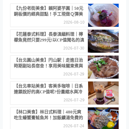
【九份老街美食】賴阿婆芋圓｜50元
銅板價的經典甜點！手工現做Ｑ彈美
味
2026-08-10
【花蓮泰式料理】長泰滇緬料理｜檸
檬魚竟然只要299元!以CP值聞名的滇
緬餐廳
2026-07-30
【台北圓山美食】円山駅｜走進日治
時期副站長宿舍！享用美味關東煮與
清酒
2026-07-29
【台北車站美食】客美多咖啡｜日系
連鎖說好的高CP值呢?份量縮水與冷
漠服務
2026-07-29
【林口美食】林日式料理｜480元爽
吃生蠔蟹膏鮭魚丼！加飯續湯免費的
高CP值生食專賣店
2026-07-24