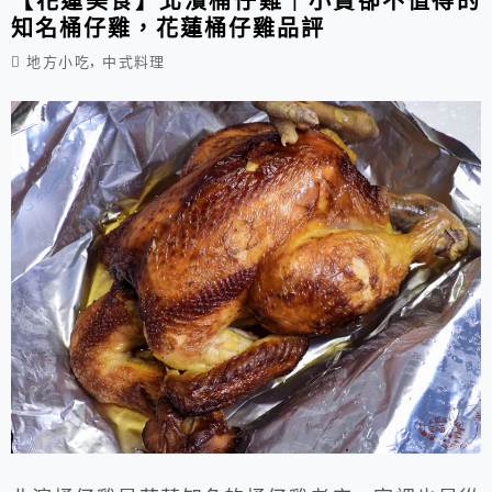
【花蓮美食】北濱桶仔雞｜小貴卻不值得的
知名桶仔雞，花蓮桶仔雞品評
,
地方小吃
中式料理