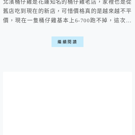
北濱桶仔雞是花蓮知名的桶仔雞老店，家裡也是從
舊店吃到現在的新店，可惜價格真的是越來越不平
價，現在一隻桶仔雞基本上6-700跑不掉，這次試
點的鹹豬肉更是一小份就賣我300多，雖說桶仔雞
味道依然不錯，但份量真的有減少的感覺，真不知
繼續閱讀
該感嘆物價上漲，還是時代的變遷喵。