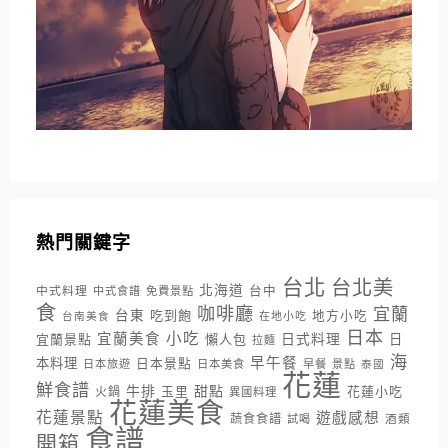
熱門關鍵字
台北
台北美
北海道
中式料理
台中
中式食譜
免費景點
食
咖啡廳
宜蘭
台東
吃到飽
地方小吃
台南美食
在地小吃
日本
小吃
宜蘭美食
日式料理
宜蘭景點
懶人包
日
拉麵
海
早午餐
本料理
日本景點
日本旅遊
日本美食
早餐
景點
泰國
花蓮
鮮食譜
牛排
甜點
花蓮小吃
火鍋
玉里
異國料理
花蓮美食
花蓮景點
遊戲感想
蔬食食譜
酒類
試喝
食譜
開箱