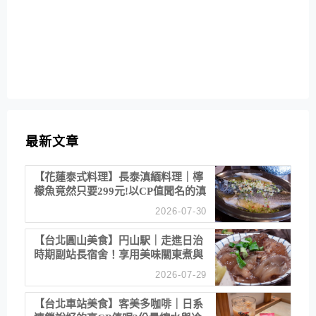
最新文章
【花蓮泰式料理】長泰滇緬料理｜檸
檬魚竟然只要299元!以CP值聞名的滇
緬餐廳
2026-07-30
【台北圓山美食】円山駅｜走進日治
時期副站長宿舍！享用美味關東煮與
清酒
2026-07-29
【台北車站美食】客美多咖啡｜日系