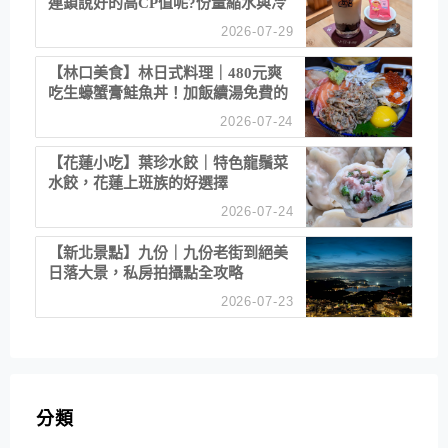
連鎖說好的高CP值呢?份量縮水與冷
漠服務
2026-07-29
【林口美食】林日式料理｜480元爽
吃生蠔蟹膏鮭魚丼！加飯續湯免費的
高CP值生食專賣店
2026-07-24
【花蓮小吃】葉珍水餃｜特色龍鬚菜
水餃，花蓮上班族的好選擇
2026-07-24
【新北景點】九份｜九份老街到絕美
日落大景，私房拍攝點全攻略
2026-07-23
分類