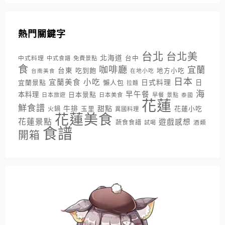
熱門關鍵字
台北
台北美
北海道
中式料理
台中
中式食譜
免費景點
食
咖啡廳
宜蘭
台東
吃到飽
地方小吃
台南美食
在地小吃
日本
小吃
宜蘭美食
日式料理
宜蘭景點
懶人包
日
拉麵
海
早午餐
本料理
日本景點
日本旅遊
日本美食
早餐
景點
泰國
花蓮
鮮食譜
牛排
甜點
花蓮小吃
火鍋
玉里
異國料理
花蓮美食
花蓮景點
遊戲感想
蔬食食譜
酒類
試喝
食譜
開箱