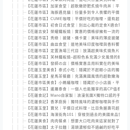
【花蓮市區】加家食堂｜超軟嫩舒肥炙燒牛肉丼｜平價丼
【花蓮市區】海豚遇見貓｜份量多到令人畏懼的平價義大
【花蓮市區】CUME咖哩｜平價好吃的咖哩，還有超可愛
【花蓮市區】初食日式食堂｜別出心裁的定食X適合聚餐
【花蓮吉安】榮耀鐵板燒｜實惠的價格卻擁有一流的手藝
【花蓮市區】秀綠｜披薩、佛卡夏｜美味的薄皮披薩，還
【花蓮市區】曲皿食堂｜道地美味印度咖哩與香料饗宴
【花蓮市區】定置漁場三代目｜放滿超美味炙燒魚片的漁
【花蓮市區】芙林鐵板燒–超粉色系充滿少女風情的鐵板燒
【花蓮市區】發師の店｜價格實惠且用料實在的美味握壽
【花蓮玉里美食】泰式小吃｜隱藏於不起眼小店的獨特美
【花蓮玉里】星馬茶餐廳｜充滿異國風情的超軟嫩海南雞
【花蓮市區美食】小螞蟻咖哩｜隱藏於小小店面，平價且
【花蓮市區】暹羅泰食｜一個人也能獨享的高CP值泰式料
【花蓮食記】Mano自家製｜浪漫氛圍X獨特口感的手工義
【花蓮食記】香茅廚房｜獨特風味的濃郁咖哩與手作泰式
【花蓮玉里】寶兒｜平價日式料理，比目魚握壽司超好吃
【花蓮市區】海濱街角101｜穿梭到過去的美國來品嘗這
【花蓮美食】肉肉餐桌｜想要大口吃肉來這家就對了，舒
【花蓮拉麵】太子拉麵｜湯頭濃郁但不過鹹的好吃平價拉