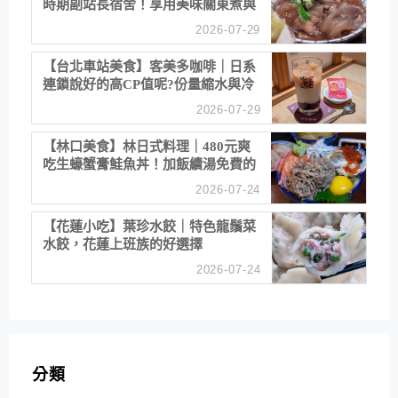
時期副站長宿舍！享用美味關東煮與
清酒
2026-07-29
【台北車站美食】客美多咖啡｜日系
連鎖說好的高CP值呢?份量縮水與冷
漠服務
2026-07-29
【林口美食】林日式料理｜480元爽
吃生蠔蟹膏鮭魚丼！加飯續湯免費的
高CP值生食專賣店
2026-07-24
【花蓮小吃】葉珍水餃｜特色龍鬚菜
水餃，花蓮上班族的好選擇
2026-07-24
分類