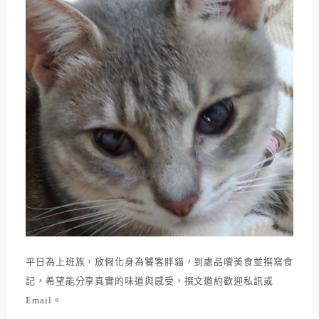
平日為上班族，放假化身為饕客胖貓，到處品嚐美食並撰寫食
記，希望能分享真實的味道與感受，撰文邀約歡迎私訊或
Email。