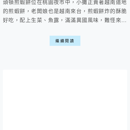
頭頓煎蝦餅位在桃園夜市中，小攤正賣著越南道地
的煎蝦餅，老闆娘也是越南來台，煎蝦餅炸的酥脆
好吃，配上生菜、魚露，滿滿異國風味，難怪來買
時已有許多顧客在座位上盡情享用，可以說是很好
的一次巧遇，桃園一直以來都許多新住民，這樣的
繼續閱讀
產業結構也慢慢融入生活，讓我們生活、文化上更
加多彩喵。