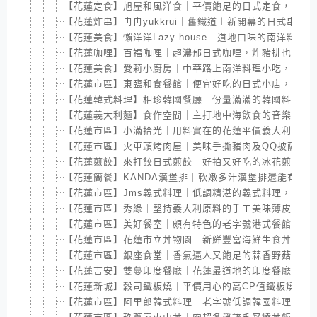
【花蓮定食】旭屋和風洋食｜平價飽足的日式定食，學生
【花蓮炸串】冉冉yukkrui｜舊鐵道上新開幕的日式串揚
【花蓮美食】懶洋洋Lazy house｜道地口味的南洋料理
【花蓮咖哩】百福咖哩｜超濃郁日式咖哩，炸豬排也好好
【花蓮美食】愛莉小廚房｜中華路上南洋料理小吃，平價
【花蓮市區】東臨和食餐館｜便宜好吃的日式小店，深受
【花蓮韓式料理】相珍韓國餐廳｜份量滿滿的韓國料理，
【花蓮義大利麵】食作空間｜主打地中海飲食的音樂複合
【花蓮市區】小滿拾光｜用料實在的花蓮平價義大利麵館
【花蓮市區】火車頭烤肉屋｜美味手撕豬肉及QQ披薩，
【花蓮煎餃】來打餃日式煎餃｜好拍又好吃的冰花煎餃，
【花蓮簡餐】KANDA漢堡排｜軟嫩多汁漢堡排還能有多
【花蓮市區】Jms義式料理｜低調精湛的義式料理，久燉
【花蓮市區】秀綠｜堅持義大利原料的手工美味薄皮披薩
【花蓮市區】美好餐室｜頗有特色的老字號港式餐館，好
【花蓮市區】花蓮市立丼物園｜新鮮豐富海鮮生食丼飯，
【花蓮市區】銀座食堂｜香氣逼人又飽足的蒜香野菇牛丼
【花蓮吉安】雙蔓印度餐廳｜花蓮最道地的印度餐廳，咖
【花蓮新城】穀司鐵板燒｜平價用心的高CP值鐵板燒，沙
【花蓮市區】阿里郎韓式料理｜老字號低調韓國料理，美