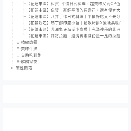
【花蓮市區】佐賀–平價日式料理，超美味又高CP值的豐盛
【花蓮市區】魚豐｜新鮮平價的握壽司，還有便宜大碗的
【花蓮市區】八丼手作日式料理｜平價好吃又不失分量的
【花蓮咖哩】瑪丁娜印度小館｜鬆軟烤餅X道地美味的印
【花蓮市區】非洲象牙海岸小廚房｜充滿神秘的非洲特色
【花蓮市區】豚將拉麵｜經濟實惠且份量十足的拉麵
精緻簡餐
美味牛排
自助吃到飽
解饞宵夜
隨性開箱