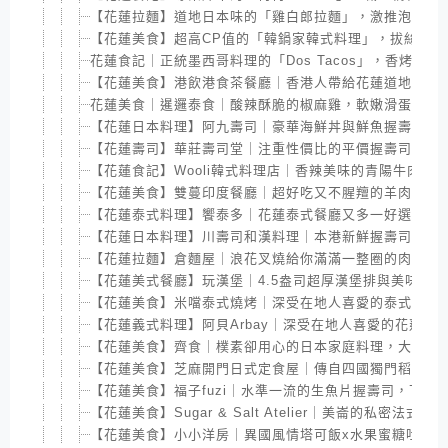
【花蓮拉麵】道地日本味的「雞白郎拉麵」，激推泡系雞
【花蓮美食】超高CP值的「韓鍋家韓式料理」，拔絲起司
花蓮食記｜正統墨西哥料理的「Dos Tacos」，香烤捲
【花蓮美食】港飲港食茶餐廳｜香港人帶給花蓮道地港式
花蓮美食｜暹邏泰食｜酸辣酥脆的椒麻雞，軟嫩滑蛋超下
【花蓮日本料理】阿九壽司｜豪華海鮮丼與鮮魚握壽司，
【花蓮壽司】華莊壽司堂｜注重性價比的平價握壽司，鮮
【花蓮食記】Wooli韓式料理店｜香辣美味的青陽牛肉炸
【花蓮美食】雙蔓印度餐廳｜超好吃又不腥羶的羊肉咖哩
【花蓮泰式料理】饗泰多｜花蓮泰式餐廳又多一好選擇，
【花蓮日本料理】川壽司和漢料理｜本港新鮮握壽司100元
【花蓮拉麵】倉麵屋｜浪花叉燒給你滿滿一整圈的肉肉｜
【花蓮美式餐廳】玩漢堡｜4.5盎司超厚漢堡排與美味醬
【花蓮美食】米噹泰式燒烤｜深受在地人喜愛的泰式料理
【花蓮義式料理】阿貝Arbay｜深受在地人喜愛的花蓮
【花蓮美食】齊食｜樸素卻用心的日本家庭料理，大推明
【花蓮美食】芝麻開門日式定食屋｜傳自四國獨門稻燒鰹
【花蓮美食】福子fuzi｜水準一流的生魚片握壽司，下午
【花蓮美食】Sugar & Salt Atelier｜美崙的私密
【花蓮美食】小小洋房｜異國風情塔可飯x水果蜜糖吐司