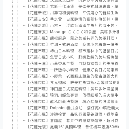
【花蓮市區】玖蔦家火山丼｜肉超多浮誇系叉燒丼飯，平
【花蓮市區】尤斯手作漢堡｜美崙美式料理專賣，精心漢
【花蓮新城】川壽司和漢料理｜平價用心的新鮮生魚片握
【花蓮吉安】季之雲｜自家醃漬的豪華鮭魚卵丼，挑戰味
【花蓮新城】小村日｜浮誇系滿滿生魚片的海王丼，網紅
【花蓮吉安】Masa go らくらく和食屋｜美味多汁和
【花蓮市區】餓棍廚房｜藏於美崙巷弄的美墨料理，特製
【花蓮市區】竹汌日式居酒屋｜晚間小酌再來一份美味烤
【花蓮市區】椿山日本料理｜都市叢林中的溫馨日式餐館
【花蓮市區】魚豐日式小吃｜肥嫩軟綿的美味鰻魚飯，便
【花蓮玉里】小茴香早午餐｜自製特調醬汁的美味義大利
【花蓮市區】一所懸命小料理｜健康好食日式關東煮，全
【花蓮市區】小廢柴｜老西服店轉生的復古風義大利麵館
【花蓮市區】食光迴廊｜鮮美鮭魚燉飯x溫馨雅致的環境
【花蓮市區】神田屋日式家庭料理｜美味多汁漢堡排定食
【花蓮市區】猿羽川鰻魚專賣｜值得細嚼的炭火燒牛肉，
【花蓮市區】龍私廚義法餐廳｜精心醞釀的浪漫氛圍，情
【花蓮市區】Dolphinu義式食坊｜溝仔尾中精緻義大利
【花蓮市區】沙通拾壹｜品味泰國曼谷風情，道地泰國料
【花蓮市區】倉麵屋｜巷弄中的隱藏拉麵館，超可愛貓貓
【花蓮光復】鳳義161異國料理｜曾任福華飯店30年老師