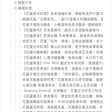
甜點午茶
異國料理
【花蓮泰式料理】長泰滇緬料理｜檸檬魚竟然只要299元!
開箱花蓮「光輝老宅」，高CP值義大利麵與甜點，藏在歲
花蓮平價南洋麵食！小檳城特色南洋麵食~價格親民又好
【花蓮壽司】花本家壽司｜超巨大炙燒鮭魚握壽司，還有季
【花蓮美食】黑潮拉麵·炸串專賣店｜銷魂黑蒜湯頭配Q彈
肉控天堂！花蓮「吃肉 · 時候」全新店面開箱，多汁烤牛
【花蓮日本料理】椿山日本料理｜老字號無菜單套餐，不
【花蓮拉麵推薦】倉麵屋｜肉控必點浪花叉燒！狂嗑8片
【花蓮美食】に寶沖繩飯糰｜免飛出國！大口咬下肉蛋飯
【花蓮美食】Phở Wild 越式生牛肉河粉｜湯頭還行但
【花蓮市區美食】夫婦韓食堂｜博愛街人氣平價韓式飯捲
花蓮平價日式料理首選！「田村壽司」必點鮮甜鮭魚握壽
米崙丼飯屋值得吃嗎？花蓮美崙日式老宅開箱：服務好與
山嵐拉麵-安通溫泉店｜花蓮玉長公路上日式拉麵，泡湯跟
【warung Arema】吉祥麵店｜花蓮正宗印尼小吃店，
【花蓮壽司】勇食壽司｜便宜好吃壽司及拉麵，銅板價讓
花蓮隱藏版印度美食！Ali的印度私房料理，咖哩控必訪
花蓮義式料理｜海豚遇見貓：花蓮最狂義大利麵，平價大