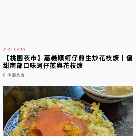
2023.02.16
【桃園夜市】嘉義順蚵仔煎生炒花枝焿｜偏
甜南部口味蚵仔煎與花枝焿
桃園美食