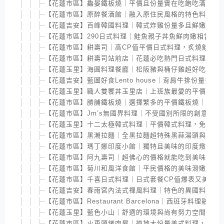
【花蓮市區】鱻晏鐵板燒｜平價且份量實在吃飽吃滿，飯
【花蓮市區】原醉餐酒館｜融入原住民風格的特色料理，
【花蓮吉安】百峰韓國料理｜韓式炸雞份量多且鮮嫩多汁
【花蓮市區】290日式料理｜鮭魚親子丼魚鮮肉嫩相當好
【花蓮市區】耕壽司｜高CP值平價日式料理，炙燒鮭魚
【花蓮市區】耕壽司站前店｜花蓮必吃熱門日式料理，分
【花蓮玉里】海圓料理餐廳｜松阪豬與桶仔雞超好吃，C
【花蓮吉安】藍圖好食Lento house｜背肩牛排份量多
【花蓮玉里】職人雙饗丼玉里店｜上班族最愛的平價丼飯
【花蓮市區】勝脯鐵板燒｜選擇繁多的平價鐵板燒｜近東
【花蓮市區】Jm’s無國界料理｜不受國別所限的創意料
【花蓮玉里】十二太極韓式料理｜平價韓式料理，免費暢
【花蓮市區】黑潮拉麵｜全黑拉麵超特殊黑蒜湯頭與美味
【花蓮市區】瑪丁娜印度小館｜獨特且美味的印度燉飯及
【花蓮市區】阿九壽司｜超佛心的價格就能吃到美味又具
【花蓮市區】菊川和風洋食館｜平民價格的美味滑嫩蛋包
【花蓮市區】千喜日式料理｜日式套餐CP值爆表又美味
【花蓮吉安】春雨宮內法式禪風料理｜特色的異國料理，
【花蓮市區】Restaurant Barcelona｜西班牙
【花蓮玉里】藍色小山｜舒適的環境與尚有努力空間的料
【花蓮市區】火車頭烤肉屋｜道地大份量美式料理，軟嫩