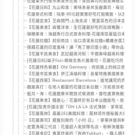
花蓮東大門夜市美食天花板？青田壽司的剝皮辣椒生魚捲
【花蓮日料】丸山和食｜美味赤身丼及握壽司，每日採購
花蓮泰式料理｜咕泰-90元超實惠好吃打拋豬飯，以及Q
【花蓮定食】芝麻開門-上海支店｜豐富菜色的日本定食，
【花蓮美食】麻鷺洋食｜全花蓮最好吃的炭燒鴨胸，花蓮
瑞穗美食｜海越魚行日式居食料理-花蓮南區最猛日本料理，
【花蓮拉麵】前田商店｜淡口清湯系拉麵x穠纖合度叉燒
隱藏花蓮的印度風味！讓「馬丁娜印度小館」帶你品味正
【花蓮平民美食】武記越南河粉｜平價美味越南料理，下
[花蓮日料]福子fuzi-精緻生魚片握壽司，花蓮吃巧的日本
【花蓮特色餐廳】Old Germany｜府前路上的純正德
【花蓮市區美食】伊江滇緬料理｜長輩特推異國美食，持
【花蓮西餐】Restaurant Barcelona｜道地講究的
麵屋真打｜在地人都愛的花蓮日系拉麵，冷氣很涼老闆很
藍月。海｜花蓮鹽寮半開放式餐酒館，邊吃邊賞無敵海景
【花蓮美食】麵屋心｜花蓮終於有日本沾麵能吃，就在市
[花蓮]型男外國主廚「OH LA LA 法式薄餅 · 家常菜
【花蓮鳳林】鳳義161異國料理｜鳳林郊外隱秘義大利麵館
【花蓮壽司】擺盤別緻的「小村·日」，豪華丼飯與鮮魚
定置漁場三代目｜花蓮超人氣排隊名店，新鮮漁獲製作鮮
【花蓮食記】專業炸串的「冉冉Yukkuri」，職人精神的