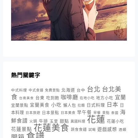
熱門關鍵字
台北
台北美
北海道
中式料理
台中
中式食譜
免費景點
食
咖啡廳
宜蘭
台東
吃到飽
地方小吃
台南美食
在地小吃
日本
小吃
宜蘭美食
日式料理
宜蘭景點
懶人包
日
拉麵
海
早午餐
本料理
日本景點
日本旅遊
日本美食
早餐
景點
泰國
花蓮
鮮食譜
牛排
甜點
花蓮小吃
火鍋
玉里
異國料理
花蓮美食
花蓮景點
遊戲感想
蔬食食譜
酒類
試喝
食譜
開箱