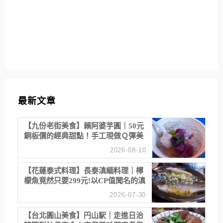
最新文章
【九份老街美食】賴阿婆芋圓｜50元
銅板價的經典甜點！手工現做Ｑ彈美
味
2026-08-10
【花蓮泰式料理】長泰滇緬料理｜檸
檬魚竟然只要299元!以CP值聞名的滇
緬餐廳
2026-07-30
【台北圓山美食】円山駅｜走進日治