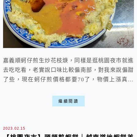
嘉義順蚵仔煎生炒花枝焿，同樣是逛桃園夜市就進
去吃吃看，老實說口味比較偏南部，對我來說偏甜
了些，現在蚵仔煎價格都要70了，物價上漲真的
頗有感，吃個夜市沒有兩、三百是吃不到甚麼東
西，桃園夜市美食如此，相信其它地方也是慢慢上
繼續閱讀
揚喵。
2023.02.15