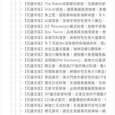
【花蓮市區】The Baker焙客鄉村廚房｜交通便利卻很
【花蓮市區】GULAI廚房｜濃厚異國風情咖哩，柔嫩羊膝
【花蓮市區】季之雲｜極致美味板前海鮮丼飯，令人味蕾
【花蓮市區】以諾廚房｜炭烤羊排好吃得令人難忘，私房
【花蓮市區】OZ Restaurant義式料理｜肋眼牛排燉
【花蓮市區】Dos Tacos｜品嚐南美洲風情美食，熱情
【花蓮市區】本壽司料理亭｜新鮮好吃生魚片握壽司，鬧
【花蓮市區】牛丁次郎坊x深夜裡的和魂燒肉丼｜肉山堆
【花蓮市區】米拉瓦義式餐廳｜焗烤田螺Q彈味美，平價高
【花蓮市區】猿羽川鰻魚專賣｜濃郁醬汁焦香鰻魚飯，頗
【花蓮市區】老德國(Old Germany)｜首推大份量德
【花蓮市區】韓石屋｜美崙高CP值的韓式料理，春川辣
【花蓮吉安】阿聰師壽司屋｜鮮嫩好吃生魚片X飽足日式
【花蓮市區】青田壽司｜東大門夜市最好吃的高CP值日
【花蓮玉里】寶兒日式料理｜炙燒鮭魚握推推，在地人私
【花蓮市區】艾斯可菲廚房｜必點德國豬腳那酥脆外皮與
【花蓮玉里】SP義式創意料理｜玉里在地的平價義大利
【花蓮市區】121美式壽司｜顛覆傳統的美味壽司，味道
【花蓮市區】鮮達仁日式料理｜炙燒握壽司好吃又飽滿，
【花蓮市區】櫻花壽司｜總合生食握壽司將美味一網打盡