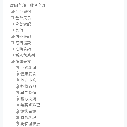
展開全部
|
收合全部
全台旅宿
全台美食
全台遊記
其他
國外遊記
宅喵隨談
宅喵食譜
懶人包系列
花蓮美食
中式料理
健康素食
地方小吃
抒情酒吧
早午餐類
暖心火鍋
無菜單料理
燒烤串燒
特色料理
獨特咖啡廳