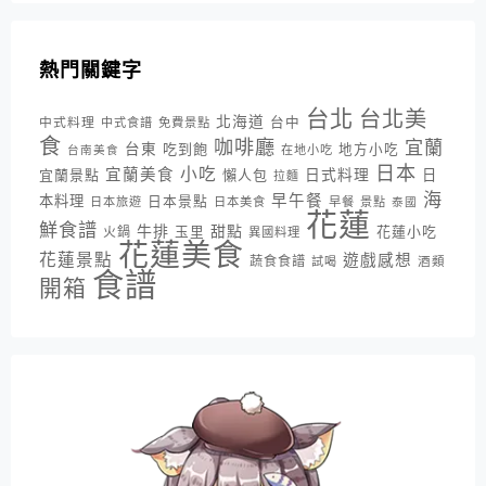
熱門關鍵字
台北
台北美
北海道
中式料理
台中
中式食譜
免費景點
食
咖啡廳
宜蘭
台東
吃到飽
地方小吃
台南美食
在地小吃
日本
小吃
宜蘭美食
日式料理
宜蘭景點
懶人包
日
拉麵
海
早午餐
本料理
日本景點
日本旅遊
日本美食
早餐
景點
泰國
花蓮
鮮食譜
牛排
甜點
花蓮小吃
火鍋
玉里
異國料理
花蓮美食
花蓮景點
遊戲感想
蔬食食譜
酒類
試喝
食譜
開箱