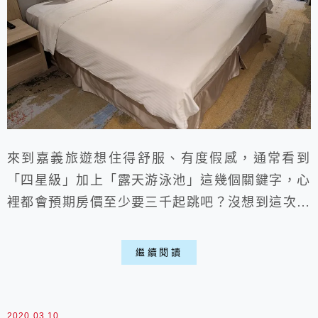
來到嘉義旅遊想住得舒服、有度假感，通常看到
「四星級」加上「露天游泳池」這幾個關鍵字，心
裡都會預期房價至少要三千起跳吧？沒想到這次入
住的「南院旅墅 (South Urban Hotel)」完全跌破
我的眼鏡！不僅擁有24小時開放的健身房，還有
繼續閱讀
個不小的泳池，重點是平日雙人房竟然只要$2200
左右（含自助早餐），這價格簡直比很多普通商旅
還划算。如果你正在尋找一間既能省荷包，又能享
2020.03.10