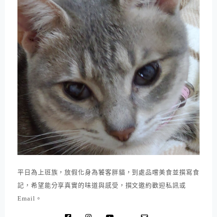
平日為上班族，放假化身為饕客胖貓，到處品嚐美食並撰寫食
記，希望能分享真實的味道與感受，撰文邀約歡迎私訊或
Email。