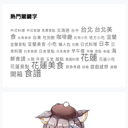
熱門關鍵字
台北
台北美
北海道
中式料理
台中
中式食譜
免費景點
食
咖啡廳
宜蘭
台東
吃到飽
地方小吃
台南美食
在地小吃
日本
小吃
宜蘭美食
日式料理
宜蘭景點
懶人包
日
拉麵
海
早午餐
本料理
日本景點
日本旅遊
日本美食
早餐
景點
泰國
花蓮
鮮食譜
牛排
甜點
花蓮小吃
火鍋
玉里
異國料理
花蓮美食
花蓮景點
遊戲感想
蔬食食譜
酒類
試喝
食譜
開箱