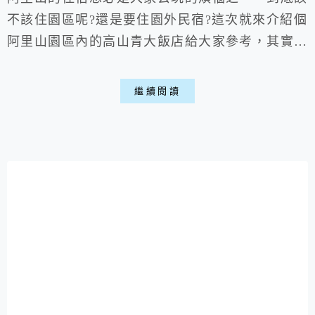
不該住園區呢?還是要住園外民宿?這次就來介紹個
阿里山園區內的高山青大飯店給大家參考，其實園
內的飯店除去超高貴的阿里山賓館，其他大概也差
異不大...，平日價格是還能接受拉...就小貴，假日
繼續閱讀
真的略高些QQ，但畢竟來玩就以方便為主喵。
一、旅館環境: ▶外部: ▽位於阿里山園區的飯
店區，這邊飯店大概都大同小異，有種歷經歲月的
感覺。 ▶內部: ▽...