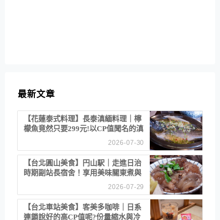
最新文章
【花蓮泰式料理】長泰滇緬料理｜檸
檬魚竟然只要299元!以CP值聞名的滇
緬餐廳
2026-07-30
【台北圓山美食】円山駅｜走進日治
時期副站長宿舍！享用美味關東煮與
清酒
2026-07-29
【台北車站美食】客美多咖啡｜日系
連鎖說好的高CP值呢?份量縮水與冷