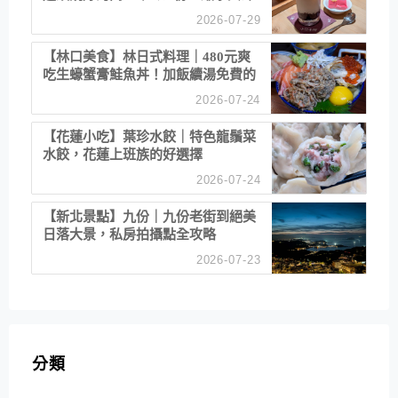
漠服務
2026-07-29
【林口美食】林日式料理｜480元爽
吃生蠔蟹膏鮭魚丼！加飯續湯免費的
高CP值生食專賣店
2026-07-24
【花蓮小吃】葉珍水餃｜特色龍鬚菜
水餃，花蓮上班族的好選擇
2026-07-24
【新北景點】九份｜九份老街到絕美
日落大景，私房拍攝點全攻略
2026-07-23
分類