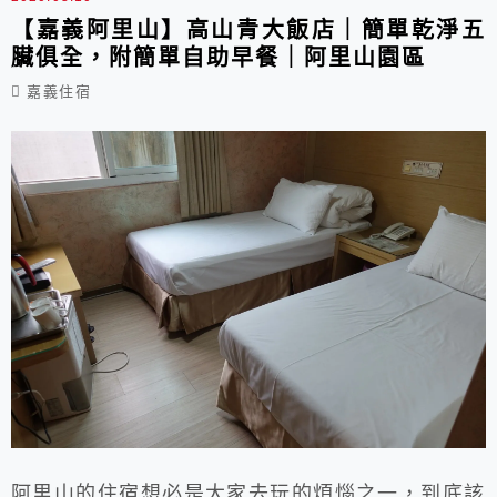
受星級設施的高質感住宿，這...
【嘉義阿里山】高山青大飯店｜簡單乾淨五
臟俱全，附簡單自助早餐｜阿里山園區
嘉義住宿
阿里山的住宿想必是大家去玩的煩惱之一，到底該