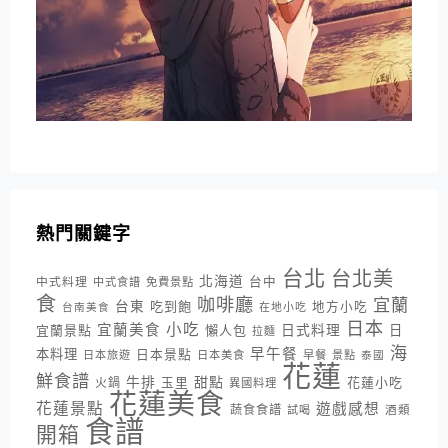
熱門關鍵字
台北
台北美
北海道
中式料理
台中
中式食譜
免費景點
食
咖啡廳
宜蘭
台東
吃到飽
地方小吃
台南美食
在地小吃
日本
小吃
宜蘭美食
日式料理
宜蘭景點
懶人包
日
拉麵
海
早午餐
本料理
日本景點
日本旅遊
日本美食
早餐
景點
泰國
花蓮
鮮食譜
牛排
甜點
花蓮小吃
火鍋
玉里
異國料理
花蓮美食
花蓮景點
遊戲感想
蔬食食譜
酒類
試喝
食譜
開箱