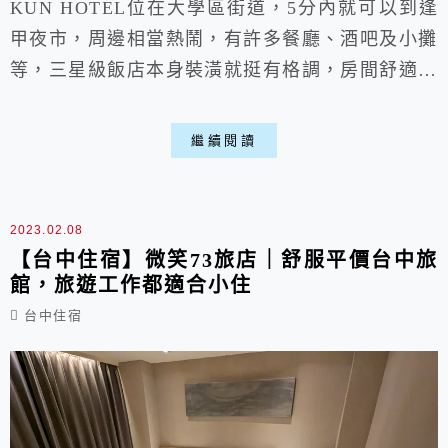
KUN HOTEL位在大學區街道，5分內就可以到逢
甲夜市，周邊相當熱鬧，有許多餐廳、酒吧及小攤
等，三星級飯店本身裝潢就挺有格調，房間舒適之
餘，價格上也不會太貴，還有健身房、SPA池等設
施，如果跟三五好友一起來玩，那這邊會是個好的
繼續閱讀
台中飯店喵。
2023.02.08
【台中住宿】微笑73旅店｜舒服平價台中旅
館，旅遊工作都適合小住
台中住宿