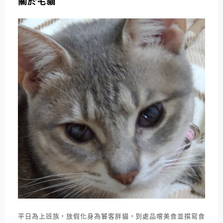
關於宅貓
平日為上班族，放假化身為饕客胖貓，到處品嚐美食並撰寫食