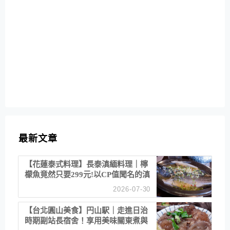
最新文章
【花蓮泰式料理】長泰滇緬料理｜檸
檬魚竟然只要299元!以CP值聞名的滇
緬餐廳
2026-07-30
【台北圓山美食】円山駅｜走進日治
時期副站長宿舍！享用美味關東煮與