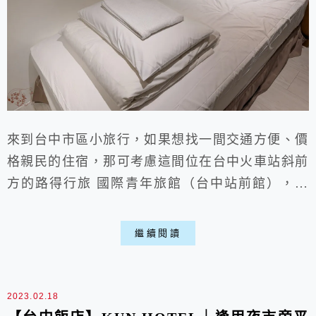
來到台中市區小旅行，如果想找一間交通方便、價
格親民的住宿，那可考慮這間位在台中火車站斜前
方的路得行旅 國際青年旅館（台中站前館），這
裡充滿著年輕活潑的青旅氛圍，特別是頂樓寬敞、
舒服的公共空間，晚上和朋友買點宵夜回來這裡聊
繼續閱讀
天放鬆，氣氛真的挺棒！雖然房價平易近人，CP
值看起來挺高，但這裡的隔音效果真的非常薄弱！
假設你很講究睡眠品質，且容易被腳步聲、談話聲
2023.02.18
吵醒，就需要好好思考一下了。