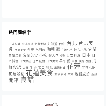
熱門關鍵字
台北
台北美
北海道
中式料理
台中
中式食譜
免費景點
食
咖啡廳
宜蘭
台東
吃到飽
地方小吃
台南美食
在地小吃
日本
小吃
宜蘭美食
日式料理
宜蘭景點
懶人包
日
拉麵
海
早午餐
本料理
日本景點
日本旅遊
日本美食
早餐
景點
泰國
花蓮
鮮食譜
牛排
甜點
花蓮小吃
火鍋
玉里
異國料理
花蓮美食
花蓮景點
遊戲感想
蔬食食譜
酒類
試喝
食譜
開箱