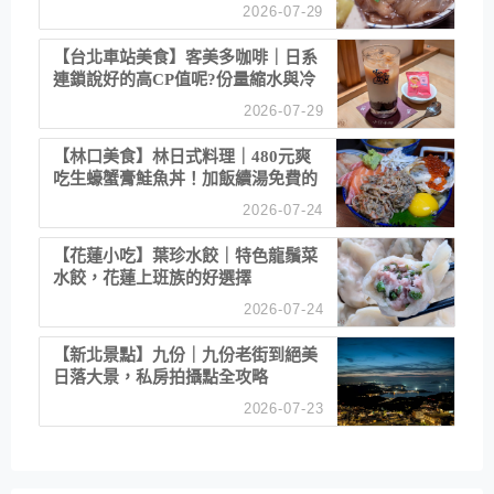
清酒
2026-07-29
【台北車站美食】客美多咖啡｜日系
連鎖說好的高CP值呢?份量縮水與冷
漠服務
2026-07-29
【林口美食】林日式料理｜480元爽
吃生蠔蟹膏鮭魚丼！加飯續湯免費的
高CP值生食專賣店
2026-07-24
【花蓮小吃】葉珍水餃｜特色龍鬚菜
水餃，花蓮上班族的好選擇
2026-07-24
【新北景點】九份｜九份老街到絕美
日落大景，私房拍攝點全攻略
2026-07-23