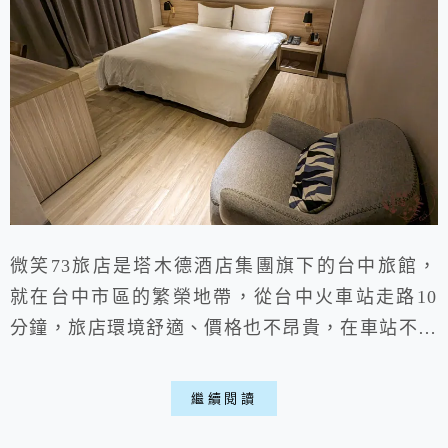
微笑73旅店是塔木德酒店集團旗下的台中旅館，
就在台中市區的繁榮地帶，從台中火車站走路10
分鐘，旅店環境舒適、價格也不昂貴，在車站不遠
處交通很方便，這次來台中旅遊一住就想推給大
家，挺有質感的旅店，朋友也都很滿意這間喵。
繼續閱讀