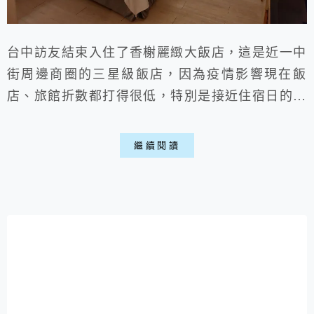
台中訪友結束入住了香榭麗緻大飯店，這是近一中
街周邊商圈的三星級飯店，因為疫情影響現在飯
店、旅館折數都打得很低，特別是接近住宿日的前
幾天。且三星品質的確有保障，房間內乾淨整潔；
房空間也不小，櫃台人員態度也很好，便宜就能住
繼續閱讀
得很舒適喵。 一、旅館環境: ▶外部: ▽外觀
上倒顯得比較樸實一些，不過並不會感覺很陳舊。
▶內部: ▽大廳倒是蠻寬敞跟明亮，服務人員態
度挺好。 ▽早餐可以提早跟...