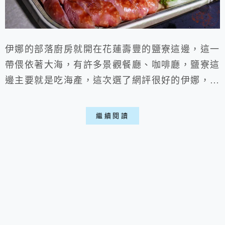
伊娜的部落廚房就開在花蓮壽豐的鹽寮這邊，這一
帶偎依著大海，有許多景觀餐廳、咖啡廳，鹽寮這
邊主要就是吃海產，這次選了網評很好的伊娜，聽
朋友說這家平價又豐盛，一人500請老闆幫忙配，
出菜有烤海螺、午仔魚、九孔等等，讓人吃的很滿
繼續閱讀
足，可謂花蓮原住民餐廳中的翹楚喵。