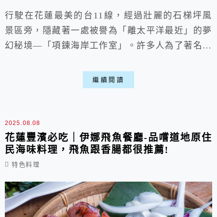
行駛在花蓮最美的台11線，經過壯麗的石梯坪風
景區旁，隱藏著一處被譽為「離太平洋最近」的夢
幻秘境—「項鍊海岸工作室」。許多人為了著名的
月牙鞦韆而來，但除了超好拍的無敵海景與鞦韆
外，這裡的餐點也很亮眼，作為一間複合式餐廳，
繼續閱讀
項鍊海岸工作室善用在地食材，將刺蔥等特殊的原
住民香料巧妙入菜，提供好吃的風味餐。能在海風
吹拂下，一邊欣賞東海岸的蔚藍，一邊大啖花蓮在
2025.08.08
地美食，絕對是花蓮豐濱之旅最奢侈的享受。這篇
花蓮豐濱必吃｜伊娜飛魚餐廳-品嚐道地原住
民海味料理，飛魚跟香腸都很推薦!
就帶大...
特色料理