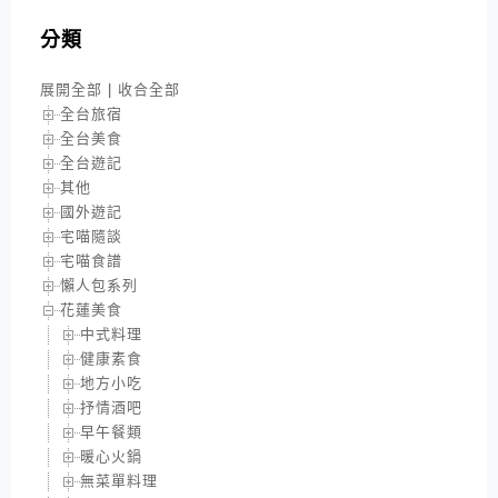
分類
展開全部
|
收合全部
全台旅宿
全台美食
全台遊記
其他
國外遊記
宅喵隨談
宅喵食譜
懶人包系列
花蓮美食
中式料理
健康素食
地方小吃
抒情酒吧
早午餐類
暖心火鍋
無菜單料理