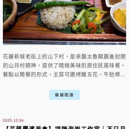
花蓮新城老街上的山下村，是承襲太魯閣震後封閉
的山月村精神，提供了精緻美味的原住民風味餐，
餐點以簡餐的形式，主菜可選烤豬五花、牛肋條及
海鮮等，餐前還會送上小米酒。從餐廳裝潢到餐
點，都充滿了太魯閣族的文化與風情，可以在調味
繼續閱讀
中看到運用原住民食材，像是馬告、紅藜及刺蔥等
等，到了花蓮總要來點在地特色美食。新城老街距
離市中心較遠，推薦能跟太魯閣排再一起，會比較
2025.12.04
順路跟方便歐～