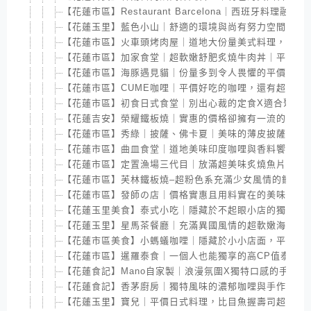
【花蓮市區】Restaurant Barcelona｜西班牙
【花蓮玉里】藍色小山｜舒適的環境與尚有努力空間的料
【花蓮市區】火車頭烤肉屋｜道地大份量美式料理，軟嫩
【花蓮市區】加家食堂｜超軟嫩舒肥炙燒牛肉丼｜平價丼
【花蓮市區】海豚遇見貓｜份量多到令人畏懼的平價義大
【花蓮市區】CUME咖哩｜平價好吃的咖哩，還有超可愛
【花蓮市區】初食日式食堂｜別出心裁的定食X適合聚餐
【花蓮吉安】榮耀鐵板燒｜實惠的價格卻擁有一流的手藝
【花蓮市區】秀綠｜披薩、佛卡夏｜美味的薄皮披薩，還
【花蓮市區】曲皿食堂｜道地美味印度咖哩與香料饗宴
【花蓮市區】定置漁場三代目｜放滿超美味炙燒魚片的漁
【花蓮市區】芙林鐵板燒–超粉色系充滿少女風情的鐵板燒
【花蓮市區】發師の店｜價格實惠且用料實在的美味握壽
【花蓮玉里美食】泰式小吃｜隱藏於不起眼小店的獨特美
【花蓮玉里】星馬茶餐廳｜充滿異國風情的超軟嫩海南雞
【花蓮市區美食】小螞蟻咖哩｜隱藏於小小店面，平價且
【花蓮市區】暹羅泰食｜一個人也能獨享的高CP值泰式料
【花蓮食記】Mano自家製｜浪漫氛圍X獨特口感的手工義
【花蓮食記】香茅廚房｜獨特風味的濃郁咖哩與手作泰式
【花蓮玉里】寶兒｜平價日式料理，比目魚握壽司超好吃