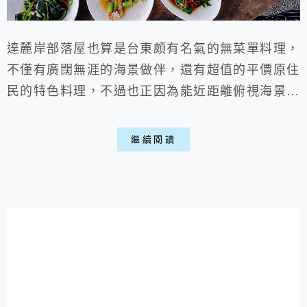
達麓岸部落屋也算是台東頗有名氣的無菜單料理，
不僅有廣闊無涯的海景做伴，還有超值的平價原住
民的特色料理，不過也正因為能近距離俯視海景，
所以採用的是戶外的茅草屋，夏天只要是大太陽的
日子就會稍顯悶熱，如果怕熱了話秋冬時節會比較
繼續閱讀
適合喵。