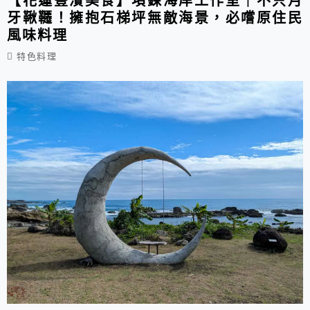
【花蓮豐濱美食】項鍊海岸工作室｜不只月
牙鞦韆！擁抱石梯坪無敵海景，必嚐原住民
風味料理
特色料理