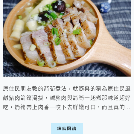
原住民朋友教的箭筍煮法，就隨興的稱為原住民風
鹹豬肉箭筍湯拔，鹹豬肉與箭筍一起煮那味道超好
吃，箭筍帶上肉香一咬下去鮮嫩可口，而且真的太
簡單了，就算是個不會料理的人也能輕鬆做好，快
點一起來趁著箭筍盛產季節做做看喵。 原住民風
繼續閱讀