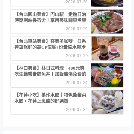
2026-07-30
【台北圓山美食】円山駅｜走進日治
時期副站長宿舍！享用美味關東煮與
清酒
2026-07-29
【台北車站美食】客美多咖啡｜日系
連鎖說好的高CP值呢?份量縮水與冷
漠服務
2026-07-29
【林口美食】林日式料理｜480元爽
吃生蠔蟹膏鮭魚丼！加飯續湯免費的
高CP值生食專賣店
2026-07-24
【花蓮小吃】葉珍水餃｜特色龍鬚菜
水餃，花蓮上班族的好選擇
2026-07-24