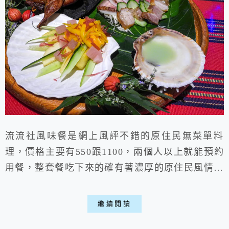
流流社風味餐是網上風評不錯的原住民無菜單料
理，價格主要有550跟1100，兩個人以上就能預約
用餐，整套餐吃下來的確有著濃厚的原住民風情，
比方黑胡椒炒芭蕉真的相當獨特，但就是餐點的份
量並沒有想像中多，吃完後稍稍不那麼滿足，這是
繼續閱讀
比較可惜的地方喵。 一、店家環境: ▶外部: