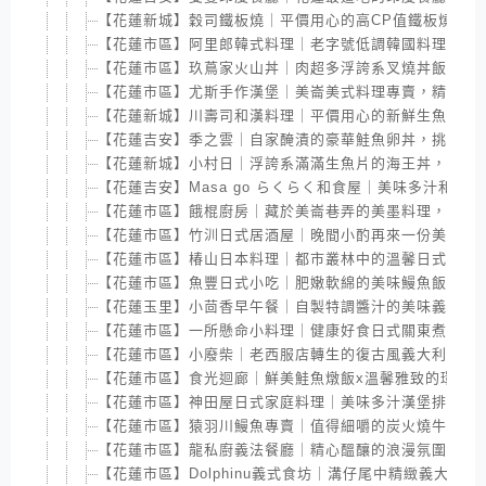
【花蓮新城】穀司鐵板燒｜平價用心的高CP值鐵板燒，沙
【花蓮市區】阿里郎韓式料理｜老字號低調韓國料理，美
【花蓮市區】玖蔦家火山丼｜肉超多浮誇系叉燒丼飯，平
【花蓮市區】尤斯手作漢堡｜美崙美式料理專賣，精心漢
【花蓮新城】川壽司和漢料理｜平價用心的新鮮生魚片握
【花蓮吉安】季之雲｜自家醃漬的豪華鮭魚卵丼，挑戰味
【花蓮新城】小村日｜浮誇系滿滿生魚片的海王丼，網紅
【花蓮吉安】Masa go らくらく和食屋｜美味多汁和
【花蓮市區】餓棍廚房｜藏於美崙巷弄的美墨料理，特製
【花蓮市區】竹汌日式居酒屋｜晚間小酌再來一份美味烤
【花蓮市區】椿山日本料理｜都市叢林中的溫馨日式餐館
【花蓮市區】魚豐日式小吃｜肥嫩軟綿的美味鰻魚飯，便
【花蓮玉里】小茴香早午餐｜自製特調醬汁的美味義大利
【花蓮市區】一所懸命小料理｜健康好食日式關東煮，全
【花蓮市區】小廢柴｜老西服店轉生的復古風義大利麵館
【花蓮市區】食光迴廊｜鮮美鮭魚燉飯x溫馨雅致的環境
【花蓮市區】神田屋日式家庭料理｜美味多汁漢堡排定食
【花蓮市區】猿羽川鰻魚專賣｜值得細嚼的炭火燒牛肉，
【花蓮市區】龍私廚義法餐廳｜精心醞釀的浪漫氛圍，情
【花蓮市區】Dolphinu義式食坊｜溝仔尾中精緻義大利