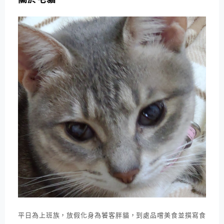
平日為上班族，放假化身為饕客胖貓，到處品嚐美食並撰寫食