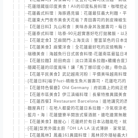
花蓮隱藏版印度美食！Ali的印度私房料理，咖哩控必訪
花蓮義式料理｜海豚遇見貓：花蓮最狂義大利麵，平價大
花蓮東大門夜市美食天花板？青田壽司的剝皮辣椒生魚捲
【花蓮日料】丸山和食｜美味赤身丼及握壽司，每日採購
花蓮泰式料理｜咕泰-90元超實惠好吃打拋豬飯，以及Q
【花蓮定食】芝麻開門-上海支店｜豐富菜色的日本定食，
【花蓮美食】麻鷺洋食｜全花蓮最好吃的炭燒鴨胸，花蓮
瑞穗美食｜海越魚行日式居食料理-花蓮南區最猛日本料理，
【花蓮拉麵】前田商店｜淡口清湯系拉麵x穠纖合度叉燒
隱藏花蓮的印度風味！讓「馬丁娜印度小館」帶你品味正
【花蓮平民美食】武記越南河粉｜平價美味越南料理，下
[花蓮日料]福子fuzi-精緻生魚片握壽司，花蓮吃巧的日本
【花蓮特色餐廳】Old Germany｜府前路上的純正德
【花蓮市區美食】伊江滇緬料理｜長輩特推異國美食，持
【花蓮西餐】Restaurant Barcelona｜道地講究的
麵屋真打｜在地人都愛的花蓮日系拉麵，冷氣很涼老闆很
藍月。海｜花蓮鹽寮半開放式餐酒館，邊吃邊賞無敵海景
【花蓮美食】麵屋心｜花蓮終於有日本沾麵能吃，就在市
[花蓮]型男外國主廚「OH LA LA 法式薄餅 · 家常菜
【花蓮鳳林】鳳義161異國料理｜鳳林郊外隱秘義大利麵館