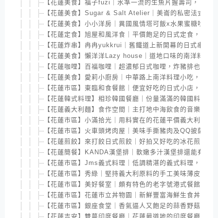
【花蓮美食】福子fuzi｜水準一流的生魚片握壽司，下午
【花蓮美食】Sugar & Salt Atelier｜美崙的私密
【花蓮美食】小小洋房｜異國風情塔可飯x水果蜜糖吐司
【花蓮定食】旭屋和風洋食｜平價飽足的日式定食，學生
【花蓮炸串】冉冉yukkrui｜舊鐵道上新開幕的日式串揚
【花蓮美食】懶洋洋Lazy house｜道地口味的南洋料理
【花蓮咖哩】百福咖哩｜超濃郁日式咖哩，炸豬排也好好
【花蓮美食】愛莉小廚房｜中華路上南洋料理小吃，平價
【花蓮市區】東臨和食餐館｜便宜好吃的日式小店，深受
【花蓮韓式料理】相珍韓國餐廳｜份量滿滿的韓國料理，
【花蓮義大利麵】食作空間｜主打地中海飲食的音樂複合
【花蓮市區】小滿拾光｜用料實在的花蓮平價義大利麵館
【花蓮市區】火車頭烤肉屋｜美味手撕豬肉及QQ披薩，
【花蓮煎餃】來打餃日式煎餃｜好拍又好吃的冰花煎餃，
【花蓮簡餐】KANDA漢堡排｜軟嫩多汁漢堡排還能有多
【花蓮市區】Jms義式料理｜低調精湛的義式料理，久燉
【花蓮市區】秀綠｜堅持義大利原料的手工美味薄皮披薩
【花蓮市區】美好餐室｜頗有特色的老字號港式餐館，好
【花蓮市區】花蓮市立丼物園｜新鮮豐富海鮮生食丼飯，
【花蓮市區】銀座食堂｜香氣逼人又飽足的蒜香野菇牛丼
【花蓮吉安】雙蔓印度餐廳｜花蓮最道地的印度餐廳，咖