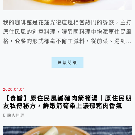
我的咖啡館是花蓮光復這邊相當熱門的餐廳，主打
原住民風的創意料理，讓異國料理中增添原住民風
格，套餐的形式卻毫不偷工減料，從前菜、湯到主
菜都很用心，讓人吃的很飽又滿足喵。 一、店家
環境: ▶外部: ▽外觀上就能看出用心，充滿手
繼續閱讀
做的風格。 ▶內部: ▽裡面的座位並不多，大約
20個位子左右，假日生意很好建議早點來，因為
不能訂位。 ▽店內充滿著原住民風格，很多手工
2020.04.04
藝品與裝飾。 二、MEN...
【食譜】原住民風鹹豬肉箭筍湯｜原住民朋
友私傳秘方，鮮嫩箭筍染上濃郁豬肉香氣
豬肉料理