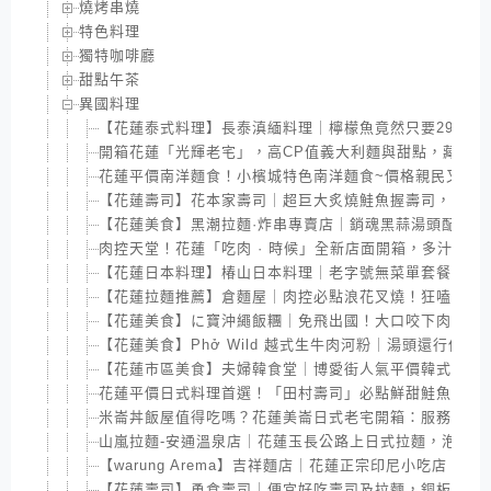
燒烤串燒
特色料理
獨特咖啡廳
甜點午茶
異國料理
【花蓮泰式料理】長泰滇緬料理｜檸檬魚竟然只要299元!
開箱花蓮「光輝老宅」，高CP值義大利麵與甜點，藏在歲
花蓮平價南洋麵食！小檳城特色南洋麵食~價格親民又好
【花蓮壽司】花本家壽司｜超巨大炙燒鮭魚握壽司，還有季
【花蓮美食】黑潮拉麵·炸串專賣店｜銷魂黑蒜湯頭配Q彈
肉控天堂！花蓮「吃肉 · 時候」全新店面開箱，多汁烤牛
【花蓮日本料理】椿山日本料理｜老字號無菜單套餐，不
【花蓮拉麵推薦】倉麵屋｜肉控必點浪花叉燒！狂嗑8片
【花蓮美食】に寶沖繩飯糰｜免飛出國！大口咬下肉蛋飯
【花蓮美食】Phở Wild 越式生牛肉河粉｜湯頭還行但
【花蓮市區美食】夫婦韓食堂｜博愛街人氣平價韓式飯捲
花蓮平價日式料理首選！「田村壽司」必點鮮甜鮭魚握壽
米崙丼飯屋值得吃嗎？花蓮美崙日式老宅開箱：服務好與
山嵐拉麵-安通溫泉店｜花蓮玉長公路上日式拉麵，泡湯跟
【warung Arema】吉祥麵店｜花蓮正宗印尼小吃店，
【花蓮壽司】勇食壽司｜便宜好吃壽司及拉麵，銅板價讓