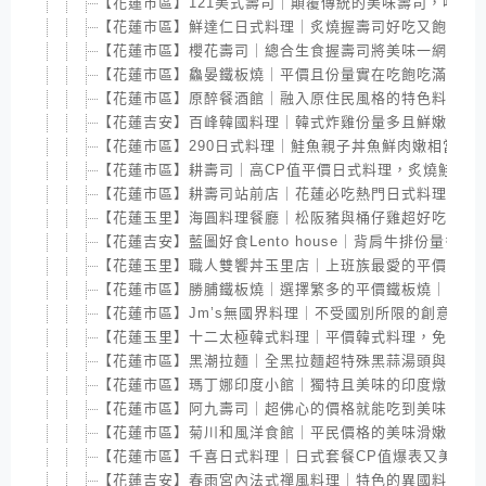
【花蓮市區】121美式壽司｜顛覆傳統的美味壽司，味道
【花蓮市區】鮮達仁日式料理｜炙燒握壽司好吃又飽滿，
【花蓮市區】櫻花壽司｜總合生食握壽司將美味一網打盡
【花蓮市區】鱻晏鐵板燒｜平價且份量實在吃飽吃滿，飯
【花蓮市區】原醉餐酒館｜融入原住民風格的特色料理，
【花蓮吉安】百峰韓國料理｜韓式炸雞份量多且鮮嫩多汁
【花蓮市區】290日式料理｜鮭魚親子丼魚鮮肉嫩相當好
【花蓮市區】耕壽司｜高CP值平價日式料理，炙燒鮭魚
【花蓮市區】耕壽司站前店｜花蓮必吃熱門日式料理，分
【花蓮玉里】海圓料理餐廳｜松阪豬與桶仔雞超好吃，C
【花蓮吉安】藍圖好食Lento house｜背肩牛排份量多
【花蓮玉里】職人雙饗丼玉里店｜上班族最愛的平價丼飯
【花蓮市區】勝脯鐵板燒｜選擇繁多的平價鐵板燒｜近東
【花蓮市區】Jm’s無國界料理｜不受國別所限的創意料
【花蓮玉里】十二太極韓式料理｜平價韓式料理，免費暢
【花蓮市區】黑潮拉麵｜全黑拉麵超特殊黑蒜湯頭與美味
【花蓮市區】瑪丁娜印度小館｜獨特且美味的印度燉飯及
【花蓮市區】阿九壽司｜超佛心的價格就能吃到美味又具
【花蓮市區】菊川和風洋食館｜平民價格的美味滑嫩蛋包
【花蓮市區】千喜日式料理｜日式套餐CP值爆表又美味
【花蓮吉安】春雨宮內法式禪風料理｜特色的異國料理，