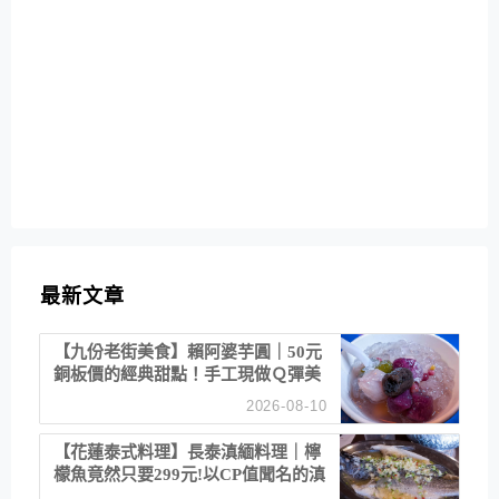
最新文章
【九份老街美食】賴阿婆芋圓｜50元
銅板價的經典甜點！手工現做Ｑ彈美
味
2026-08-10
【花蓮泰式料理】長泰滇緬料理｜檸
檬魚竟然只要299元!以CP值聞名的滇
緬餐廳