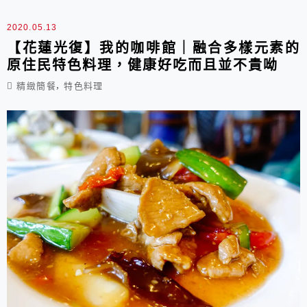
餐廳就在以前的花蓮教育大學旁邊，停車位要稍微
找一下，除了路邊外並不太多，外觀上比較簡單沒
2020.05.13
太多點綴。 ▶內部: 一進...
【花蓮光復】我的咖啡館｜融合多樣元素的
原住民特色料理，健康好吃而且並不貴呦
,
精緻簡餐
特色料理