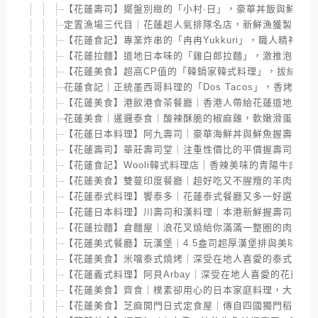
【花蓮壽司】擺盤別緻的「小村·日」，豪華丼飯與鮮魚
定置漁場三代目｜花蓮超人氣排隊名店，新鮮漁獲製作鮮
【花蓮食記】專業炸串的「冉冉Yukkuri」，職人精神的
【花蓮拉麵】道地日本味的「雞白郎拉麵」，激推泡系雞
【花蓮美食】超高CP值的「韓鍋家韓式料理」，拔絲起司
花蓮食記｜正統墨西哥料理的「Dos Tacos」，香烤捲
【花蓮美食】港飲港食茶餐廳｜香港人帶給花蓮道地港式
花蓮美食｜暹邏泰食｜酸辣酥脆的椒麻雞，軟嫩滑蛋超下
【花蓮日本料理】阿九壽司｜豪華海鮮丼與鮮魚握壽司，
【花蓮壽司】華莊壽司堂｜注重性價比的平價握壽司，鮮
【花蓮食記】Wooli韓式料理店｜香辣美味的青陽牛肉炸
【花蓮美食】雙蔓印度餐廳｜超好吃又不腥羶的羊肉咖哩
【花蓮泰式料理】饗泰多｜花蓮泰式餐廳又多一好選擇，
【花蓮日本料理】川壽司和漢料理｜本港新鮮握壽司100元
【花蓮拉麵】倉麵屋｜浪花叉燒給你滿滿一整圈的肉肉｜
【花蓮美式餐廳】玩漢堡｜4.5盎司超厚漢堡排與美味醬
【花蓮美食】米噹泰式燒烤｜深受在地人喜愛的泰式料理
【花蓮義式料理】阿貝Arbay｜深受在地人喜愛的花蓮
【花蓮美食】齊食｜樸素卻用心的日本家庭料理，大推明
【花蓮美食】芝麻開門日式定食屋｜傳自四國獨門稻燒鰹