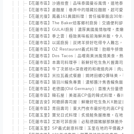
【花蓮市區】沙通拾壹｜品味泰國曼谷風情，道地泰國料
【花蓮市區】倉麵屋｜巷弄中的隱藏拉麵館，超可愛貓貓
【花蓮光復】鳳義161異國料理｜曾任福華飯店30年老師
【花蓮市區】The Baker焙客鄉村廚房｜交通便利卻很
【花蓮市區】GULAI廚房｜濃厚異國風情咖哩，柔嫩羊膝
【花蓮市區】季之雲｜極致美味板前海鮮丼飯，令人味蕾
【花蓮市區】以諾廚房｜炭烤羊排好吃得令人難忘，私房
【花蓮市區】OZ Restaurant義式料理｜肋眼牛排燉
【花蓮市區】Dos Tacos｜品嚐南美洲風情美食，熱情
【花蓮市區】本壽司料理亭｜新鮮好吃生魚片握壽司，鬧
【花蓮市區】牛丁次郎坊x深夜裡的和魂燒肉丼｜肉山堆
【花蓮市區】米拉瓦義式餐廳｜焗烤田螺Q彈味美，平價高
【花蓮市區】猿羽川鰻魚專賣｜濃郁醬汁焦香鰻魚飯，頗
【花蓮市區】老德國(Old Germany)｜首推大份量德
【花蓮市區】韓石屋｜美崙高CP值的韓式料理，春川辣
【花蓮吉安】阿聰師壽司屋｜鮮嫩好吃生魚片X飽足日式
【花蓮市區】青田壽司｜東大門夜市最好吃的高CP值日
【花蓮玉里】寶兒日式料理｜炙燒鮭魚握推推，在地人私
【花蓮市區】艾斯可菲廚房｜必點德國豬腳那酥脆外皮與
【花蓮玉里】SP義式創意料理｜玉里在地的平價義大利