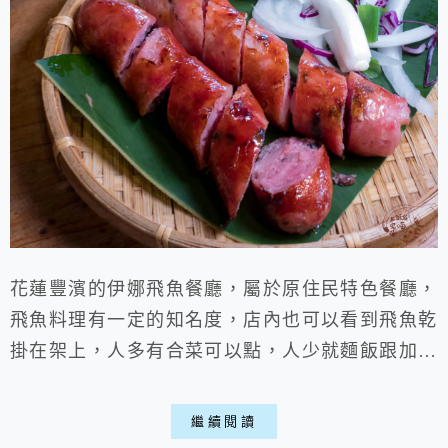
花蓮豐濱的伊娜飛魚餐廳，屬於原住民特色餐廳，
飛魚料理有一定的知名度，店內也可以看到飛魚乾
掛在架上，人多有合菜可以點，人少就麵飯跟加點
一兩道菜，這次吃到的炸飛魚、香腸等，味道上都
挺不錯，難怪地處花蓮南區偏郊，仍然有不少顧客
繼續閱讀
上門，不過夏天坐外面真的悶熱了點，下次希望室