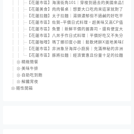
【花蓮市區】海濱街角101｜穿梭到過去的美國來品嘗這
【花蓮美食】肉肉餐桌｜想要大口吃肉來這家就對了，舒
【花蓮拉麵】太子拉麵｜湯頭濃郁但不過鹹的好吃平價拉
【花蓮市區】佐賀–平價日式料理，超美味又高CP值的豐盛
【花蓮市區】魚豐｜新鮮平價的握壽司，還有便宜大碗的
【花蓮市區】八丼手作日式料理｜平價好吃又不失分量的
【花蓮咖哩】瑪丁娜印度小館｜鬆軟烤餅X道地美味的印
【花蓮市區】非洲象牙海岸小廚房｜充滿神秘的非洲特色
【花蓮市區】豚將拉麵｜經濟實惠且份量十足的拉麵
精緻簡餐
美味牛排
自助吃到飽
解饞宵夜
隨性開箱