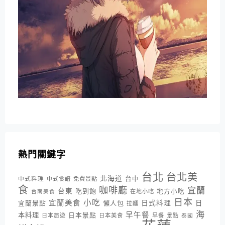
熱門關鍵字
台北
台北美
北海道
中式料理
台中
中式食譜
免費景點
食
咖啡廳
宜蘭
台東
吃到飽
地方小吃
台南美食
在地小吃
日本
小吃
宜蘭美食
日式料理
宜蘭景點
懶人包
日
拉麵
海
早午餐
本料理
日本景點
日本旅遊
日本美食
早餐
景點
泰國