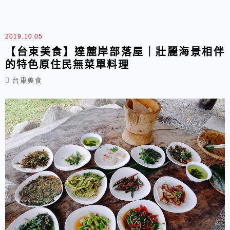
鹹豬肉箭筍湯 材料: 水*適量 青蔥*2根 福菜*1
大匙 箭筍*1斤 鹽巴*適量 胡椒*適量 香葉*2片 香
菇*6-8朵 五花肉*1塊 作法步驟: 1.把胡椒、香
2019.10.05
葉...
【台東美食】達麓岸部落屋｜壯麗海景相伴
的特色原住民無菜單料理
台東美食