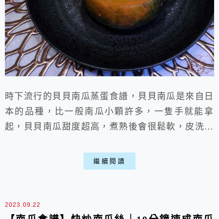
時下流行的貝貝南瓜蒸蛋食譜，貝貝南瓜是來自日
本的品種，比一般南瓜小顆許多，一隻手就能拿
起，貝貝南瓜甜度超高，煮熟後會很鬆軟，皮洗乾
淨後連皮就能吃，貝貝南瓜料理能做出多樣變化，
想做甜跟鹹都沒問題，這次做成鹹的並跟蒸蛋結
繼續閱讀
合，美觀跟美味都能兼顧喵。 其實貝貝南瓜煮法
參考普通南瓜料理也沒問題，用烤或煎都是適當的
煮法，不過貝貝南瓜皮很薄，煮熟後皮很軟，直接
2023.09.22
吃都沒問題，只要先切開去籽，也難怪網路上直接