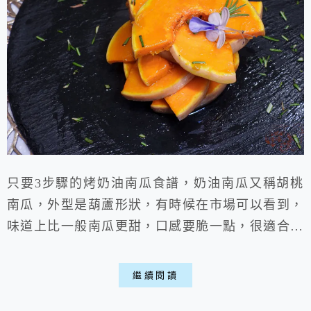
只要3步驟的烤奶油南瓜食譜，奶油南瓜又稱胡桃
南瓜，外型是葫蘆形狀，有時候在市場可以看到，
味道上比一般南瓜更甜，口感要脆一點，很適合拿
來烤，只要塗點油送入烤箱烤一烤就能上桌，那種
甜美的滋味值得大家享用，順便推廣一下喵。
繼續閱讀