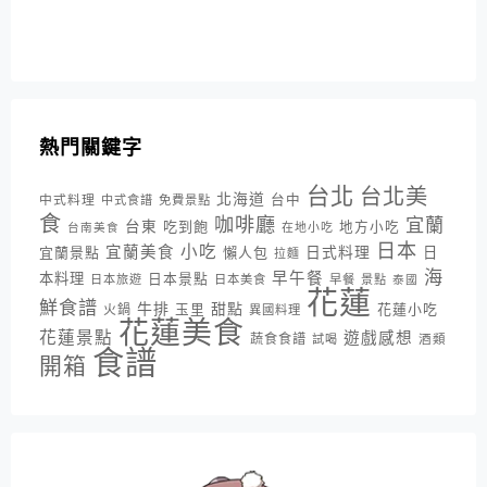
熱門關鍵字
台北
台北美
北海道
中式料理
台中
中式食譜
免費景點
食
咖啡廳
宜蘭
台東
吃到飽
地方小吃
台南美食
在地小吃
日本
小吃
宜蘭美食
日式料理
宜蘭景點
懶人包
日
拉麵
海
早午餐
本料理
日本景點
日本旅遊
日本美食
早餐
景點
泰國
花蓮
鮮食譜
牛排
甜點
花蓮小吃
火鍋
玉里
異國料理
花蓮美食
花蓮景點
遊戲感想
蔬食食譜
酒類
試喝
食譜
開箱