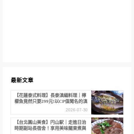
最新文章
【花蓮泰式料理】長泰滇緬料理｜檸
檬魚竟然只要299元!以CP值聞名的滇
緬餐廳
2026-07-30
【台北圓山美食】円山駅｜走進日治
時期副站長宿舍！享用美味關東煮與