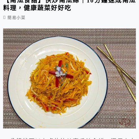
【南瓜食譜】快炒南瓜絲｜10分鐘速成南瓜
料理，健康蔬菜好好吃
蒸、烤的...
簡易小菜