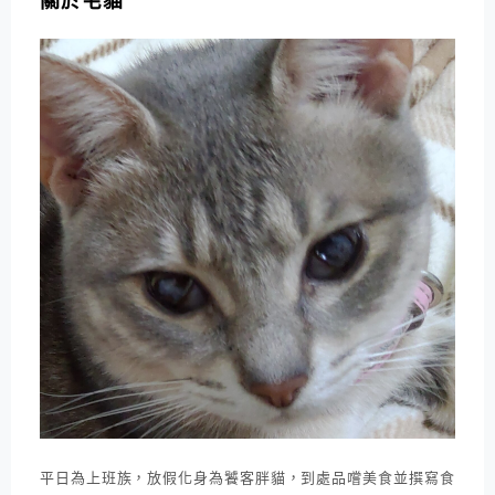
關於宅貓
平日為上班族，放假化身為饕客胖貓，到處品嚐美食並撰寫食