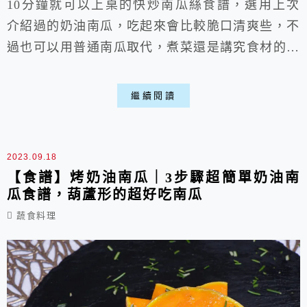
10分鐘就可以上桌的快炒南瓜絲食譜，選用上次
介紹過的奶油南瓜，吃起來會比較脆口清爽些，不
過也可以用普通南瓜取代，煮菜還是講究食材的取
得，方便為主就好，拿個大鍋爆香一下蒜頭，放南
瓜進去炒炒，就這樣簡單，其它蔬菜可以自由添加
繼續閱讀
喵。
2023.09.18
【食譜】烤奶油南瓜｜3步驟超簡單奶油南
瓜食譜，葫蘆形的超好吃南瓜
蔬食料理