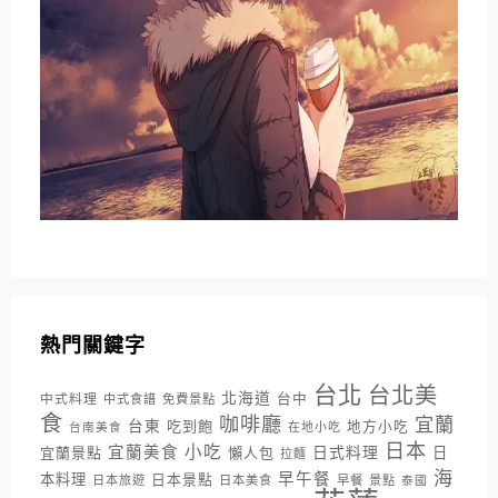
熱門關鍵字
台北
台北美
北海道
中式料理
台中
中式食譜
免費景點
食
咖啡廳
宜蘭
台東
吃到飽
地方小吃
台南美食
在地小吃
日本
小吃
宜蘭美食
日式料理
宜蘭景點
懶人包
日
拉麵
海
早午餐
本料理
日本景點
日本旅遊
日本美食
早餐
景點
泰國