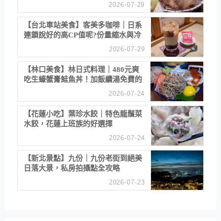
清酒
2026-07-29
【台北車站美食】客美多咖啡｜日系
連鎖說好的高CP值呢?份量縮水與冷
漠服務
2026-07-29
【林口美食】林日式料理｜480元爽
吃生蠔蟹膏鮭魚丼！加飯續湯免費的
高CP值生食專賣店
2026-07-24
【花蓮小吃】葉珍水餃｜特色龍鬚菜
水餃，花蓮上班族的好選擇
2026-07-24
【新北景點】九份｜九份老街到絕美
日落大景，私房拍攝點全攻略
2026-07-23